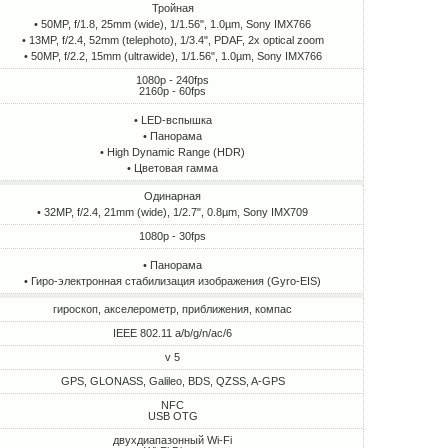
Тройная
• 50MP, f/1.8, 25mm (wide), 1/1.56", 1.0µm, Sony IMX766
• 13MP, f/2.4, 52mm (telephoto), 1/3.4", PDAF, 2x optical zoom
• 50MP, f/2.2, 15mm (ultrawide), 1/1.56", 1.0µm, Sony IMX766
1080p - 240fps
2160p - 60fps
• LED-вспышка
• Панорама
• High Dynamic Range (HDR)
• Цветовая гамма
Одинарная
• 32MP, f/2.4, 21mm (wide), 1/2.7", 0.8µm, Sony IMX709
1080p - 30fps
• Панорама
• Гиро-электронная стабилизация изображения (Gyro-EIS)
гироскоп, акселерометр, приближения, компас
IEEE 802.11 a/b/g/n/ac/6
v 5
GPS, GLONASS, Galileo, BDS, QZSS, A-GPS
NFC
USB OTG
двухдиапазонный Wi-Fi