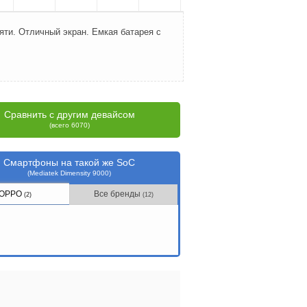
ти. Отличный экран. Емкая батарея с
Сравнить с другим девайсом
(всего 6070)
Смартфоны на такой же SoC
(Mediatek Dimensity 9000)
OPPO
Все бренды
(2)
(12)