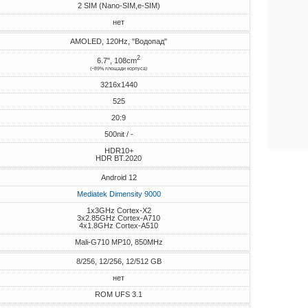
2 SIM (Nano-SIM,e-SIM)
нет
AMOLED, 120Hz, "Водопад"
2
6.7", 108cm
(~89% площади корпуса)
3216x1440
525
20:9
500nit / -
HDR10+
HDR BT.2020
Android 12
Mediatek Dimensity 9000
1x3GHz Cortex-X2
3x2.85GHz Cortex-A710
4x1.8GHz Cortex-A510
Mali-G710 MP10, 850MHz
8/256, 12/256, 12/512 GB
нет
ROM UFS 3.1