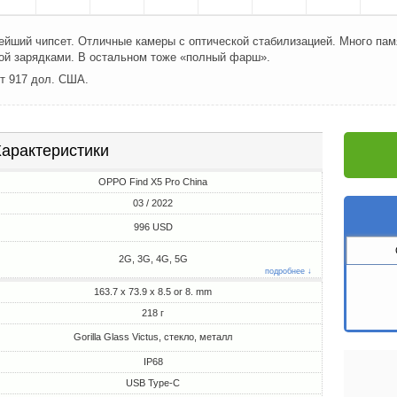
ший чипсет. Отличные камеры с оптической стабилизацией. Много памя
ой зарядками. В остальном тоже «полный фарш».
от 917 дол. США.
арактеристики
OPPO Find X5 Pro China
03 / 2022
996 USD
2G, 3G, 4G, 5G
подробнее ↓
163.7 x 73.9 x 8.5 or 8. mm
218 г
Gorilla Glass Victus, стекло, металл
IP68
USB Type-C