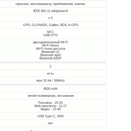
гироскоп, акселерометр, приближения, компас
IEEE 802.11 a/b/g/n/ac/6
v 5
GPS, GLONASS, Galileo, BDS, A-GPS
NFC
USB OTG
двухдиапазонный Wi-Fi
Wi-Fi Direct
Wi-Fi точка доступа
Bluetooth LE
Bluetooth aptX
Bluetooth A2DP
2
есть
звук 32-bit / 384kHz
4500 mAh
литий-полимерная, несъемная
Разговор - 25:33
Web-просмотр - 11:17
Видео - 13:48
USB Type-C, 65W
нет