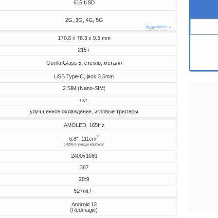
615 USD
2G, 3G, 4G, 5G
подробнее ↓
170.6 x 78.3 x 9.5 mm
215 г
Gorilla Glass 5, стекло, металл
USB Type-C, jack 3.5mm
2 SIM (Nano-SIM)
нет
улучшенное охлаждение, игровые триггеры
AMOLED, 165Hz
2
6.8", 111cm
(~83% площади корпуса)
2400x1080
387
20:9
527nit / -
Android 12
(Redmagic)