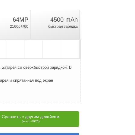
64MP
4500 mAh
35.9
2160p@60
быстрая зарядка
%
рейтинг
 Батарея со сверхбыстрой зарядкой. В
тарея и спрятанная под экран
Сравнить с другим девайсом
(всего 6070)