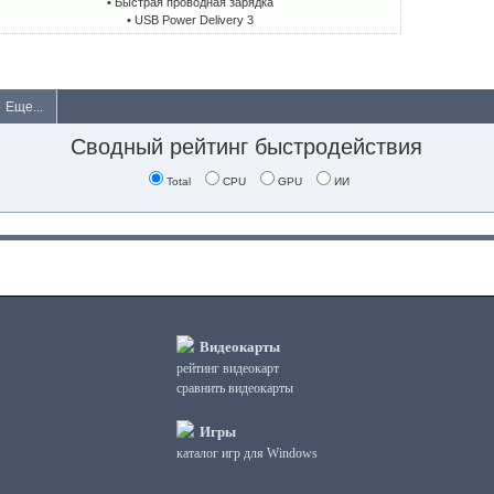
• Быстрая проводная зарядка
• USB Power Delivery 3
Еще...
Сводный рейтинг быстродействия
Total
CPU
GPU
ИИ
Видеокарты
рейтинг видеокарт
сравнить видеокарты
Игры
каталог игр для Windows