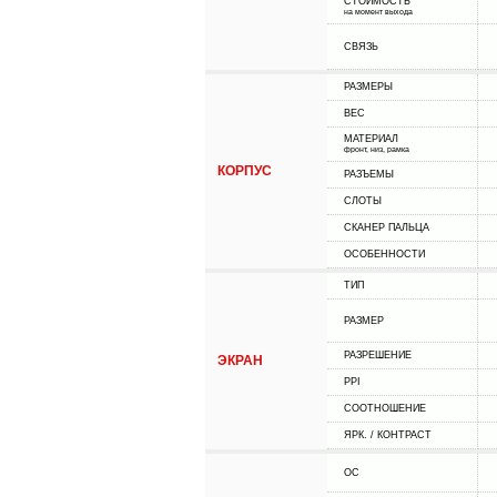
СТОИМОСТЬ
на момент выхода
СВЯЗЬ
РАЗМЕРЫ
ВЕС
МАТЕРИАЛ
фронт, низ, рамка
КОРПУС
РАЗЪЕМЫ
СЛОТЫ
СКАНЕР ПАЛЬЦА
ОСОБЕННОСТИ
ТИП
РАЗМЕР
РАЗРЕШЕНИЕ
ЭКРАН
PPI
СООТНОШЕНИЕ
ЯРК. / КОНТРАСТ
ОС