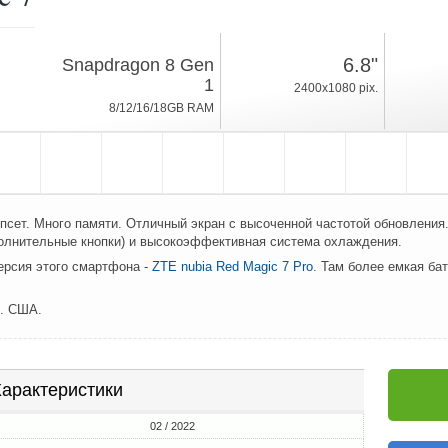
02 / 2022
6.8"
Snapdragon 8 Gen
215г, толщина 9.5mm
1
2400x1080 pix.
Android 12, Redmagic
8/12/16/18GB RAM
128/256/512GB ROM
сет. Много памяти. Отличный экран с высоченной частотой обновления.
полнительные кнопки) и высокоэффективная система охлаждения.
ерсия этого смартфона -
ZTE nubia Red Magic 7 Pro
. Там более емкая ба
л. США.
арактеристики
02 / 2022