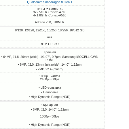
Qualcomm Snapdragon 8 Gen 1
1x3GHz Cortex-X2
3x2.5GHz Cortex-A710
4x1.8GHz Cortex-A510
Adreno 730, 818MHz
8/128, 12/128, 12/256, 16/256, 18/256, 16/512 GB
нет
ROM UFS 3.1
Тройная
• 64MP, f/1.8, 26mm (wide), 1/1.97", 0.7µm, Samsung ISOCELL GW3,
PDAF
• 8MP, f/2.0, 13mm (ultrawide), 1/4.0", 1.12µm
• 2MP, f/2.4 (macro)
1080p - 240fps
2160p - 60fps
• LED-вспышка
• Панорама
• High Dynamic Range (HDR)
Одинарная
• 8MP, f/2.0, 1/4.0", 1.12µm
1080p - 30fps
• High Dynamic Range (HDR)