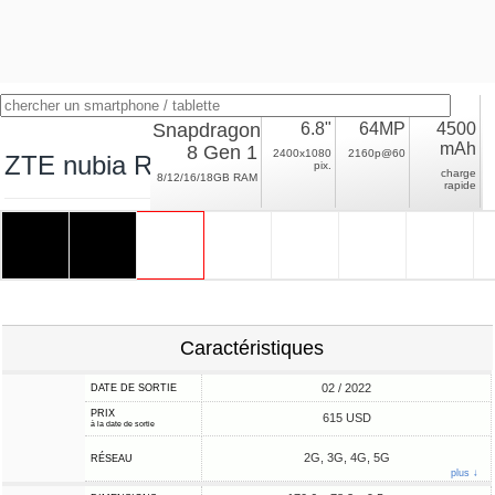
Snapdragon
6.8"
64MP
4500
mAh
8 Gen 1
2400x1080
2160p@60
ZTE nubia Red Magic 7
pix.
charge
8/12/16/18GB RAM
rapide
Caractéristiques
02 / 2022
DATE DE SORTIE
PRIX
615 USD
à la date de sortie
2G, 3G, 4G, 5G
RÉSEAU
plus ↓