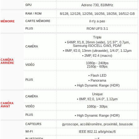
Adreno 730, 818MHz
GPU
8/128, 12/128, 12/256, 16/256, 18/256, 16/512 GB
RAM / ROM
il n'y a pas
CARTE MÉMOIRE
MÉMOIRE
ROM UFS 3.1
PLUS
Triple
• 64MP, f/1.8, 26mm (wide), 1/1.97", 0.7µm,
Samsung ISOCELL GW3, PDAF
CAMÉRA
• 8MP, f/2.0, 13mm (ultrawide), 1/4.0", 1.12µm
• 2MP, f/2.4 (macro)
CAMÉRA
1080p - 240fps
ARRIÈRE
VIDÉO
2160p - 60fps
• Flash LED
PLUS
• Panorama
• High Dynamic Range (HDR)
Unique
CAMÉRA
• 8MP, f/2.0, 1/4.0", 1.12µm
CAMÉRA
1080p - 30fps
AVANT
VIDÉO
PLUS
• High Dynamic Range (HDR)
gyroscope, accéléromètre, proximité, boussole
CAPTEURS
IEEE 802.11 a/b/g/n/ac/6
WI-FI