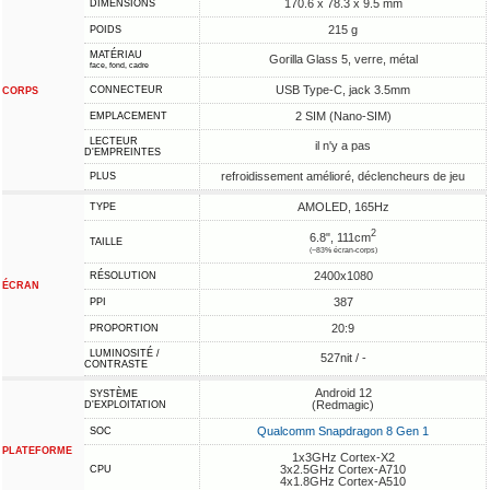
170.6 x 78.3 x 9.5 mm
DIMENSIONS
215 g
POIDS
MATÉRIAU
Gorilla Glass 5, verre, métal
face, fond, cadre
USB Type-C, jack 3.5mm
CONNECTEUR
CORPS
2 SIM (Nano-SIM)
EMPLACEMENT
LECTEUR
il n'y a pas
D'EMPREINTES
refroidissement amélioré, déclencheurs de jeu
PLUS
AMOLED, 165Hz
TYPE
2
6.8", 111cm
TAILLE
(~83% écran-corps)
2400x1080
RÉSOLUTION
ÉCRAN
387
PPI
20:9
PROPORTION
LUMINOSITÉ /
527nit / -
CONTRASTE
Android 12
SYSTÈME
(Redmagic)
D'EXPLOITATION
Qualcomm Snapdragon 8 Gen 1
SOC
PLATEFORME
1x3GHz Cortex-X2
3x2.5GHz Cortex-A710
CPU
4x1.8GHz Cortex-A510