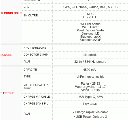
v 5
BLUETOOTH
GPS, GLONASS, Galileo, BDS, A-GPS
GPS
TECHNOLOGIES
NFC
EN OUTRE
USB OTG
Wi-Fi bi-bande
Wi-Fi Direct
Point d'accès Wi-Fi
Bluetooth LE
Bluetooth aptX
Bluetooth A2DP
2
HAUT-PARLEURS
disponible
CONECTOR 3,5MM
SONORE
32-bit / 384kHz sonore
PLUS
4500 mAh
CAPACITÉ
Li-Po, non-amovible
TYPE
Parler - 25:33
VIE DE LA BATTERIE
Web-browsing - 11:17
(heures)
Vidéo - 13:48
BATTERIE
USB Type-C, 65W
CHARGE VIA CÂBLE
il n'y a pas
CHARGE SANS FIL
• Charge rapide via câble
PLUS
• USB Power Delivery 3