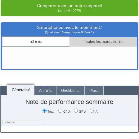
Comparer avec un autre appareil
(au total - 6070)
Smartphones avec le même SoC
(Qualcomm Snapdragon 8 Gen 1)
ZTE
Toutes les marques
(6)
(41)
Généralisé
AnTuTu
Geekbench
Plus...
Note de performance sommaire
Total
CPU
GPU
IA