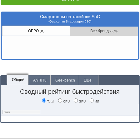
Смартфоны на такой же SoC
(Qualcomm Snapdragon 680)
OPPO
Все бренды
(11)
(70)
Общий
AnTuTu
Geekbench
Еще...
Сводный рейтинг быстродействия
Total
CPU
GPU
ИИ