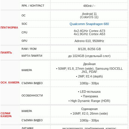
480nit / -
ЯРК. / КОНТРАСТ
Android 11
ОС
(ColorOS 11)
Qualcomm Snapdragon 680
SOC
ПЛАТФОРМА
4x2.4GHz Cortex-A73
CPU
4x1.9GHz Cortex-A53
Adreno 610, 950MHz
GPU
8/128, 8/256 GB
RAM / ROM
ПАМЯТЬ
до 1024GB (отдельный слот)
КАРТА ПАМЯТИ
Двойная
• 50MP, f/1.8, 27mm (wide), Samsung ISOCELL
КАМЕРА
JN1, PDAF
• 2MP, f/2.4 (depth)
ОСН. КАМЕРА
1080p - 30fps
СЪЕМКА ВИДЕО
• LED-вспышка
ОСОБЕННОСТИ
• Панорама
• High Dynamic Range (HDR)
Одинарная
КАМЕРА
• 16MP, f/2.0, 26mm (wide)
СЕЛФИ
КАМЕРА
1080p - 30fps
СЪЕМКА ВИДЕО
акселерометр, приближения, компас
ДАТЧИКИ