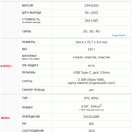
CPH2333
ВЕРСИИ
03 / 2022
ДАТА ВЫХОДА
СТОИМОСТЬ
264 USD
на момент выхода
2G, 3G, 4G
СВЯЗЬ
подробнее ↓
164.4 x 75.7 x 8.4 mm
РАЗМЕРЫ
191 г
ВЕС
МАТЕРИАЛ
стекло, пластик, пластик
фронт, низ, рамка
есть
П/В ЗАЩИТА
КОРПУС
USB Type-C, jack 3.5mm
РАЗЪЕМЫ
2 SIM (Nano-SIM),
СЛОТЫ
карта памяти (отдельный слот)
нет
СКАНЕР ПАЛЬЦА
IPS, 90Hz
ТИП
2
6.59", 104cm
РАЗМЕР
(~84% площади корпуса)
2412x1080
РАЗРЕШЕНИЕ
ЭКРАН
401
PPI
20:9
СООТНОШЕНИЕ