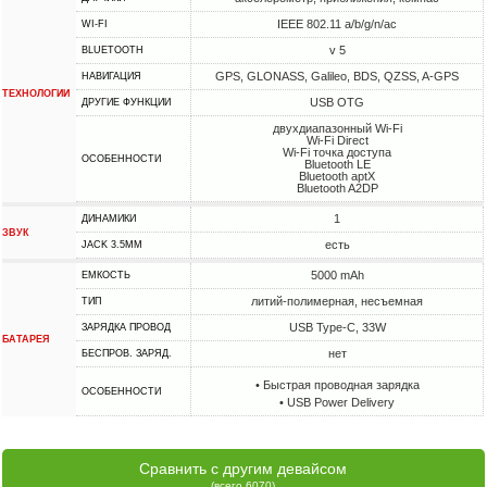
IEEE 802.11 a/b/g/n/ac
WI-FI
v 5
BLUETOOTH
GPS, GLONASS, Galileo, BDS, QZSS, A-GPS
НАВИГАЦИЯ
ТЕХНОЛОГИИ
USB OTG
ДРУГИЕ ФУНКЦИИ
двухдиапазонный Wi-Fi
Wi-Fi Direct
Wi-Fi точка доступа
ОСОБЕННОСТИ
Bluetooth LE
Bluetooth aptX
Bluetooth A2DP
1
ДИНАМИКИ
ЗВУК
есть
JACK 3.5MM
5000 mAh
ЕМКОСТЬ
литий-полимерная, несъемная
ТИП
USB Type-C, 33W
ЗАРЯДКА ПРОВОД
БАТАРЕЯ
нет
БЕСПРОВ. ЗАРЯД.
• Быстрая проводная зарядка
ОСОБЕННОСТИ
• USB Power Delivery
Сравнить с другим девайсом
(всего 6070)