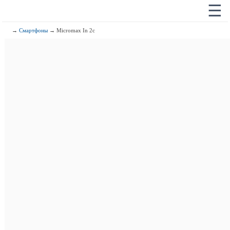
☰
→
Смартфоны
→ Micromax In 2c