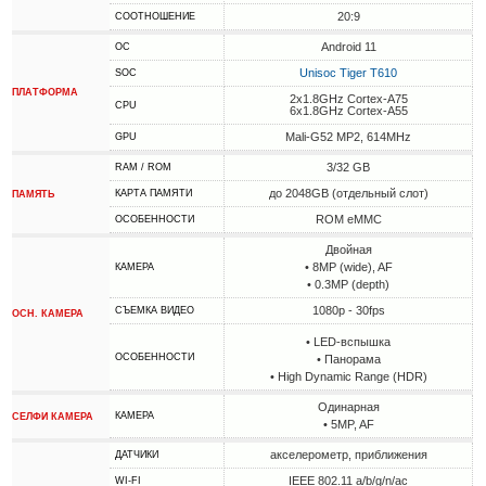
20:9
СООТНОШЕНИЕ
Android 11
ОС
Unisoc Tiger T610
SOC
ПЛАТФОРМА
2x1.8GHz Cortex-A75
CPU
6x1.8GHz Cortex-A55
Mali-G52 MP2, 614MHz
GPU
3/32 GB
RAM / ROM
до 2048GB (отдельный слот)
КАРТА ПАМЯТИ
ПАМЯТЬ
ROM eMMC
ОСОБЕННОСТИ
Двойная
• 8MP (wide), AF
КАМЕРА
• 0.3MP (depth)
1080p - 30fps
СЪЕМКА ВИДЕО
ОСН. КАМЕРА
• LED-вспышка
ОСОБЕННОСТИ
• Панорама
• High Dynamic Range (HDR)
Одинарная
КАМЕРА
СЕЛФИ КАМЕРА
• 5MP, AF
акселерометр, приближения
ДАТЧИКИ
IEEE 802.11 a/b/g/n/ac
WI-FI