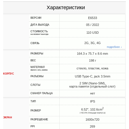
Характеристики
E6533
ВЕРСИИ
05 / 2022
ДАТА ВЫХОДА
СТОИМОСТЬ
110 USD
на момент выхода
2G, 3G, 4G
СВЯЗЬ
подробнее ↓
164.3 x 75.7 x 8.6 mm
РАЗМЕРЫ
198 г
ВЕС
МАТЕРИАЛ
стекло, пластик, кожа
фронт, низ, рамка
КОРПУС
USB Type-C, jack 3.5mm
РАЗЪЕМЫ
2 SIM (Nano-SIM),
СЛОТЫ
карта памяти (отдельный слот)
нет
СКАНЕР ПАЛЬЦА
IPS
ТИП
2
6.52", 102.6cm
РАЗМЕР
(~82.5% площади корпуса)
ЭКРАН
1600x720
РАЗРЕШЕНИЕ
269
PPI