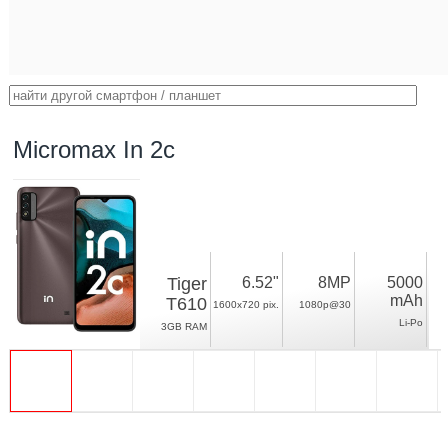
Micromax In 2c
Tiger
6.52"
8MP
5000
mAh
T610
1600x720 pix.
1080p@30
Li-Po
3GB RAM