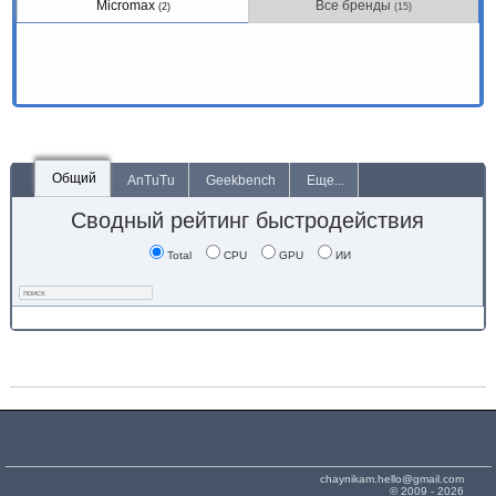
Micromax
Все бренды
(2)
(15)
Общий
AnTuTu
Geekbench
Еще...
Сводный рейтинг быстродействия
Total
CPU
GPU
ИИ
chaynikam.hello@gmail.com
© 2009 - 2026