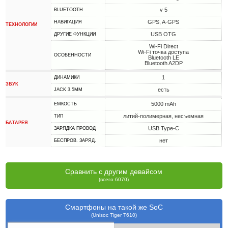
v 5
BLUETOOTH
GPS, A-GPS
НАВИГАЦИЯ
ТЕХНОЛОГИИ
USB OTG
ДРУГИЕ ФУНКЦИИ
Wi-Fi Direct
Wi-Fi точка доступа
ОСОБЕННОСТИ
Bluetooth LE
Bluetooth A2DP
1
ДИНАМИКИ
ЗВУК
есть
JACK 3.5MM
5000 mAh
ЕМКОСТЬ
литий-полимерная, несъемная
ТИП
БАТАРЕЯ
USB Type-C
ЗАРЯДКА ПРОВОД
нет
БЕСПРОВ. ЗАРЯД.
Сравнить с другим девайсом
(всего 6070)
Смартфоны на такой же SoC
(Unisoc Tiger T610)