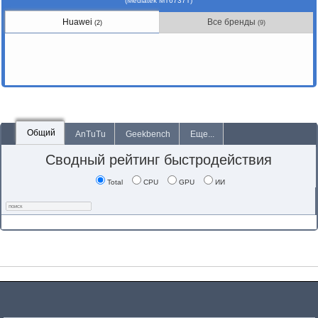
(Mediatek MT6737T)
Huawei
Все бренды
(2)
(9)
Общий
AnTuTu
Geekbench
Еще...
Сводный рейтинг быстродействия
Total
CPU
GPU
ИИ