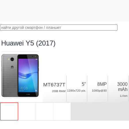
Huawei Y5 (2017)
MT6737T
5"
8MP
3000
mAh
1280x720 pix.
1080p@30
2GB RAM
Li-Ion