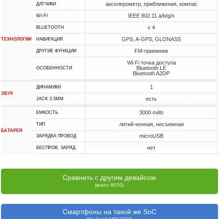
акселерометр, приближения, компас
ДАТЧИКИ
IEEE 802.11 a/b/g/n
WI-FI
v 4
BLUETOOTH
GPS, A-GPS, GLONASS
ТЕХНОЛОГИИ
НАВИГАЦИЯ
FM-приемник
ДРУГИЕ ФУНКЦИИ
Wi-Fi точка доступа
Bluetooth LE
ОСОБЕННОСТИ
Bluetooth A2DP
1
ДИНАМИКИ
ЗВУК
есть
JACK 3.5MM
3000 mAh
ЕМКОСТЬ
литий-ионная, несъемная
ТИП
БАТАРЕЯ
microUSB
ЗАРЯДКА ПРОВОД
нет
БЕСПРОВ. ЗАРЯД.
Сравнить с другим девайсом
(всего 6070)
Смартфоны на такой же SoC