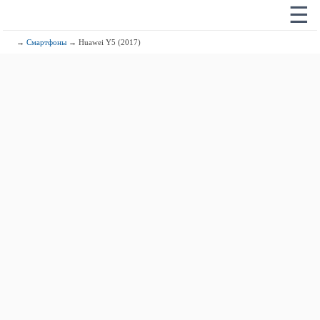
☰
→
Смартфоны
→ Huawei Y5 (2017)