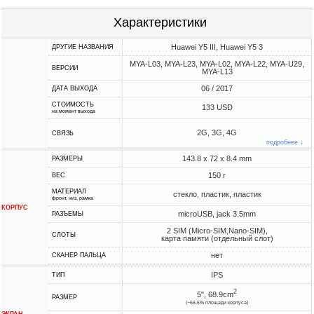
Характеристики
Huawei Y5 III, Huawei Y5 3
ДРУГИЕ НАЗВАНИЯ
MYA-L03, MYA-L23, MYA-L02, MYA-L22, MYA-U29,
ВЕРСИИ
MYA-L13
06 / 2017
ДАТА ВЫХОДА
СТОИМОСТЬ
133 USD
на момент выхода
2G, 3G, 4G
СВЯЗЬ
подробнее ↓
143.8 x 72 x 8.4 mm
РАЗМЕРЫ
150 г
ВЕС
МАТЕРИАЛ
стекло, пластик, пластик
фронт, низ, рамка
КОРПУС
microUSB, jack 3.5mm
РАЗЪЕМЫ
2 SIM (Micro-SIM,Nano-SIM),
СЛОТЫ
карта памяти (отдельный слот)
нет
СКАНЕР ПАЛЬЦА
IPS
ТИП
2
5", 68.9cm
РАЗМЕР
(~66.6% площади корпуса)