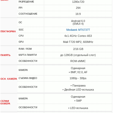
ЭКРАН
1280x720
РАЗРЕШЕНИЕ
294
PPI
16:9
СООТНОШЕНИЕ
Android 6.0
ОС
(EMUI 4)
Mediatek MT6737T
SOC
ПЛАТФОРМА
4x1.4GHz Cortex-A53
CPU
Mali-T720 MP2, 600MHz
GPU
2/16 GB
RAM / ROM
до 128GB (отдельный слот)
КАРТА ПАМЯТИ
ПАМЯТЬ
ROM eMMC
ОСОБЕННОСТИ
Одинарная
КАМЕРА
• 8MP, f/2.0, AF
1080p - 30fps
СЪЕМКА ВИДЕО
ОСН. КАМЕРА
• Панорама
ОСОБЕННОСТИ
• Двойная LED-вспышка
Одинарная
КАМЕРА
• 5MP
СЕЛФИ
КАМЕРА
ОСОБЕННОСТИ
• LED-вспышка