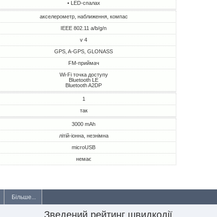
• LED-спалах
акселерометр, наближення, компас
IEEE 802.11 a/b/g/n
v 4
GPS, A-GPS, GLONASS
FM-приймач
Wi-Fi точка доступу
Bluetooth LE
Bluetooth A2DP
1
так
3000 mAh
літій-іонна, незнімна
microUSB
немає
Більше...
Зведений рейтинг швидкодії