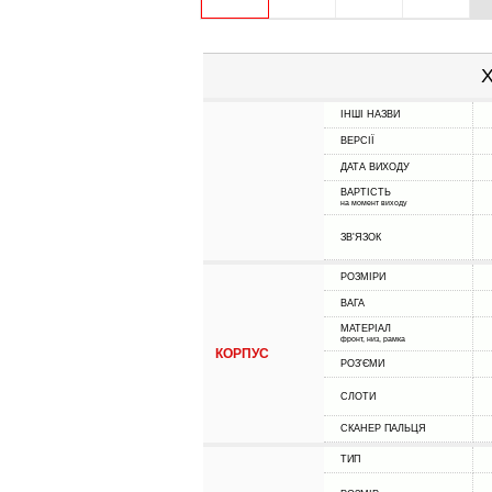
Х
ІНШІ НАЗВИ
ВЕРСІЇ
ДАТА ВИХОДУ
ВАРТІСТЬ
на момент виходу
ЗВ'ЯЗОК
РОЗМІРИ
ВАГА
МАТЕРІАЛ
фронт, низ, рамка
КОРПУС
РОЗ'ЄМИ
СЛОТИ
СКАНЕР ПАЛЬЦЯ
ТИП