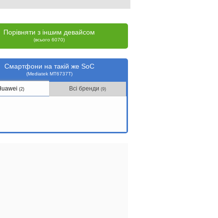
Порівняти з іншим девайсом
(всього 6070)
Смартфони на такій же SoC
(Mediatek MT6737T)
Huawei
Всі бренди
(2)
(9)