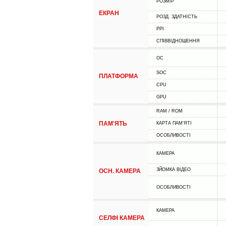
РОЗМІР
ЕКРАН
РОЗД. ЗДАТНІСТЬ
PPI
СПІВВІДНОШЕННЯ
ОС
SOC
ПЛАТФОРМА
CPU
GPU
RAM / ROM
ПАМ'ЯТЬ
КАРТА ПАМ'ЯТІ
ОСОБЛИВОСТІ
КАМЕРА
ЗЙОМКА ВІДЕО
ОСН. КАМЕРА
ОСОБЛИВОСТІ
КАМЕРА
СЕЛФІ КАМЕРА