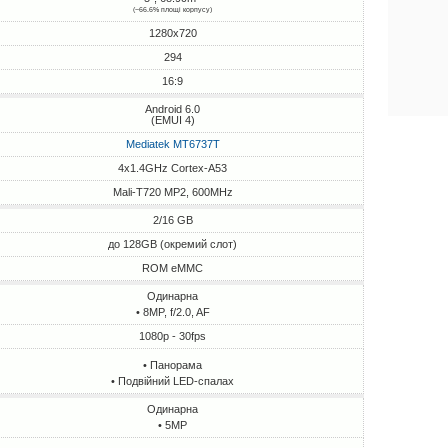
(~66.6% площі корпусу)
1280x720
294
16:9
Android 6.0
(EMUI 4)
Mediatek MT6737T
4x1.4GHz Cortex-A53
Mali-T720 MP2, 600MHz
2/16 GB
до 128GB (окремий слот)
ROM eMMC
Одинарна
• 8MP, f/2.0, AF
1080p - 30fps
• Панорама
• Подвійний LED-спалах
Одинарна
• 5MP