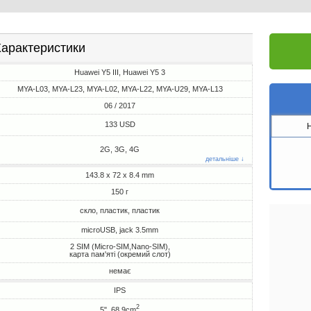
арактеристики
Huawei Y5 III, Huawei Y5 3
MYA-L03, MYA-L23, MYA-L02, MYA-L22, MYA-U29, MYA-L13
06 / 2017
133 USD
2G, 3G, 4G
детальніше ↓
143.8 x 72 x 8.4 mm
150 г
скло, пластик, пластик
microUSB, jack 3.5mm
2 SIM (Micro-SIM,Nano-SIM),
карта пам'яті (окремий слот)
немає
IPS
2
5", 68.9cm