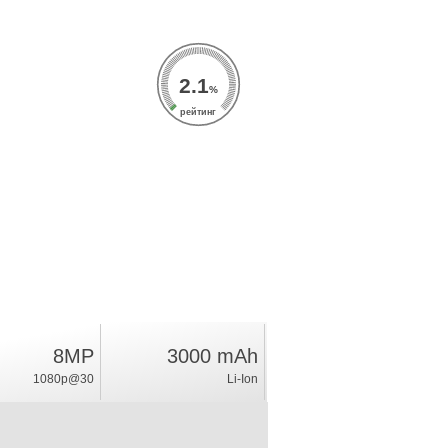
2.1
%
рейтинг
8MP
3000 mAh
1080p@30
Li-Ion