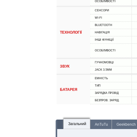
ОСОБЛИВОСТІ
СЕНСОРИ
WI-FI
BLUETOOTH
ТЕХНОЛОГІЇ
НАВІГАЦІЯ
ІНШІ ФУНКЦІЇ
ОСОБЛИВОСТІ
ГУЧНОМОВЦІ
ЗВУК
JACK 3.5MM
ЕМНІСТЬ
ТИП
БАТАРЕЯ
ЗАРЯДКА ПРОВІД
БЕЗПРОВ. ЗАРЯД.
Загальний
AnTuTu
Geekbench