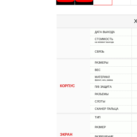
Х
ДАТА ВЫХОДА
СТОИМОСТЬ
на момент выхода
СВЯЗЬ
РАЗМЕРЫ
ВЕС
МАТЕРИАЛ
фронт, низ, рамка
КОРПУС
П/В ЗАЩИТА
РАЗЪЕМЫ
СЛОТЫ
СКАНЕР ПАЛЬЦА
ТИП
РАЗМЕР
ЭКРАН
РАЗРЕШЕНИЕ