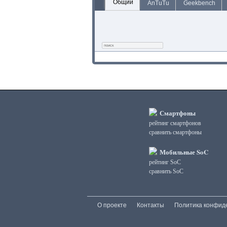
Общий
AnTuTu
Geekbench
Смартфоны
рейтинг смартфонов
сравнить смартфоны
Мобильные SoC
рейтинг SoC
сравнить SoC
О проекте
Контакты
Политика конфид