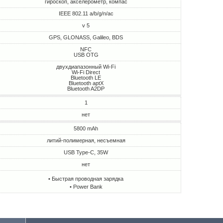
гироскоп, акселерометр, компас
IEEE 802.11 a/b/g/n/ac
v 5
GPS, GLONASS, Galileo, BDS
NFC
USB OTG
двухдиапазонный Wi-Fi
Wi-Fi Direct
Bluetooth LE
Bluetooth aptX
Bluetooth A2DP
1
нет
5800 mAh
литий-полимерная, несъемная
USB Type-C, 35W
нет
• Быстрая проводная зарядка
• Power Bank