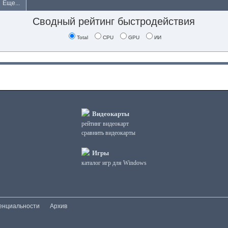
Еще...
Сводный рейтинг быстродействия
Total
CPU
GPU
ИИ
Видеокарты
рейтинг видеокарт
сравнить видеокарты
Игры
каталог игр для Windows
енциальности
Архив