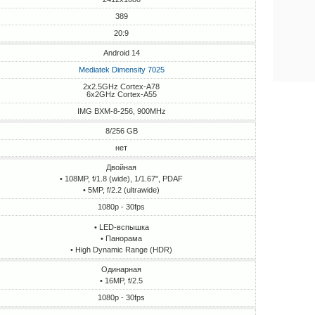
389
20:9
Android 14
Mediatek Dimensity 7025
2x2.5GHz Cortex-A78
6x2GHz Cortex-A55
IMG BXM-8-256, 900MHz
8/256 GB
нет
Двойная
• 108MP, f/1.8 (wide), 1/1.67", PDAF
• 5MP, f/2.2 (ultrawide)
1080p - 30fps
• LED-вспышка
• Панорама
• High Dynamic Range (HDR)
Одинарная
• 16MP, f/2.5
1080p - 30fps