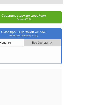
Сравнить с другим девайсом
(всего 6070)
Смартфоны на такой же SoC
(Mediatek Dimensity 7025)
Honor
Все бренды
(4)
(17)