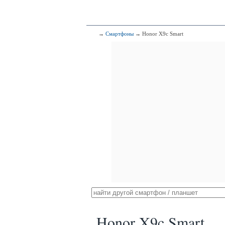
→
Смартфоны
→ Honor X9c Smart
Honor X9c Smart