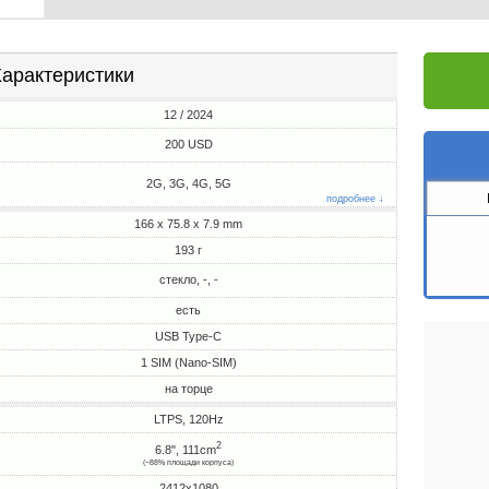
арактеристики
12 / 2024
200 USD
2G, 3G, 4G, 5G
подробнее ↓
166 x 75.8 x 7.9 mm
193 г
стекло, -, -
есть
USB Type-C
1 SIM (Nano-SIM)
на торце
LTPS, 120Hz
2
6.8", 111cm
(~88% площади корпуса)
2412x1080