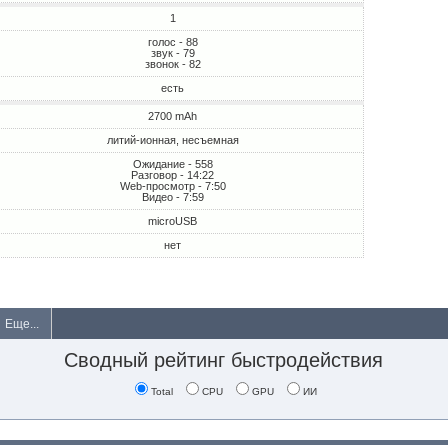
1
голос - 88
звук - 79
звонок - 82
есть
2700 mAh
литий-ионная, несъемная
Ожидание - 558
Разговор - 14:22
Web-просмотр - 7:50
Видео - 7:59
microUSB
нет
Еще...
Сводный рейтинг быстродействия
Total
CPU
GPU
ИИ