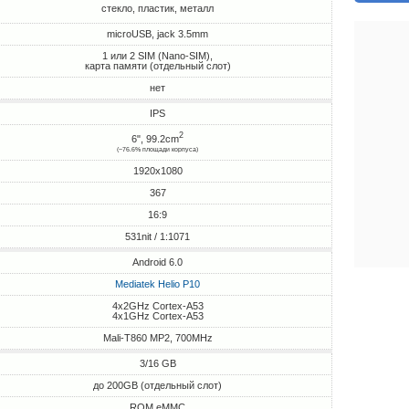
стекло, пластик, металл
microUSB, jack 3.5mm
1 или 2 SIM (Nano-SIM),
карта памяти (отдельный слот)
нет
IPS
2
6", 99.2cm
(~76.6% площади корпуса)
1920x1080
367
16:9
531nit / 1:1071
Android 6.0
Mediatek Helio P10
4x2GHz Cortex-A53
4x1GHz Cortex-A53
Mali-T860 MP2, 700MHz
3/16 GB
до 200GB (отдельный слот)
ROM eMMC