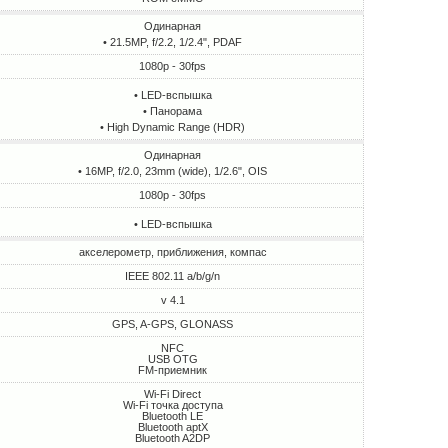
Одинарная
• 21.5MP, f/2.2, 1/2.4", PDAF
1080p - 30fps
• LED-вспышка
• Панорама
• High Dynamic Range (HDR)
Одинарная
• 16MP, f/2.0, 23mm (wide), 1/2.6", OIS
1080p - 30fps
• LED-вспышка
акселерометр, приближения, компас
IEEE 802.11 a/b/g/n
v 4.1
GPS, A-GPS, GLONASS
NFC
USB OTG
FM-приемник
Wi-Fi Direct
Wi-Fi точка доступа
Bluetooth LE
Bluetooth aptX
Bluetooth A2DP