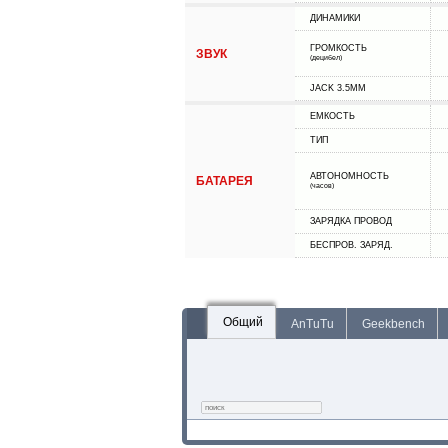
ДИНАМИКИ
ГРОМКОСТЬ
ЗВУК
(децибел)
JACK 3.5MM
ЕМКОСТЬ
ТИП
АВТОНОМНОСТЬ
БАТАРЕЯ
(часов)
ЗАРЯДКА ПРОВОД
БЕСПРОВ. ЗАРЯД.
Общий
AnTuTu
Geekbench