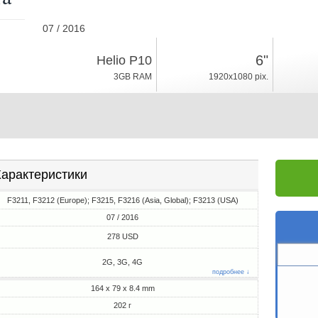
07 / 2016
202г, толщина 8.4mm
6"
Helio P10
Android 6.0
3GB RAM
1920x1080 pix.
16GB ROM
арактеристики
F3211, F3212 (Europe); F3215, F3216 (Asia, Global); F3213 (USA)
07 / 2016
278 USD
2G, 3G, 4G
подробнее ↓
164 x 79 x 8.4 mm
202 г