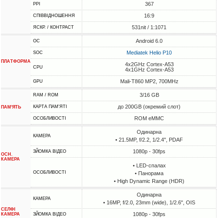
367
PPI
16:9
СПІВВІДНОШЕННЯ
531nit / 1:1071
ЯСКР. / КОНТРАСТ
Android 6.0
ОС
Mediatek Helio P10
SOC
ПЛАТФОРМА
4x2GHz Cortex-A53
CPU
4x1GHz Cortex-A53
Mali-T860 MP2, 700MHz
GPU
3/16 GB
RAM / ROM
до 200GB (окремий слот)
КАРТА ПАМ'ЯТІ
ПАМ'ЯТЬ
ROM eMMC
ОСОБЛИВОСТІ
Одинарна
КАМЕРА
• 21.5MP, f/2.2, 1/2.4", PDAF
1080p - 30fps
ЗЙОМКА ВІДЕО
ОСН.
КАМЕРА
• LED-спалах
ОСОБЛИВОСТІ
• Панорама
• High Dynamic Range (HDR)
Одинарна
КАМЕРА
• 16MP, f/2.0, 23mm (wide), 1/2.6", OIS
СЕЛФІ
1080p - 30fps
КАМЕРА
ЗЙОМКА ВІДЕО