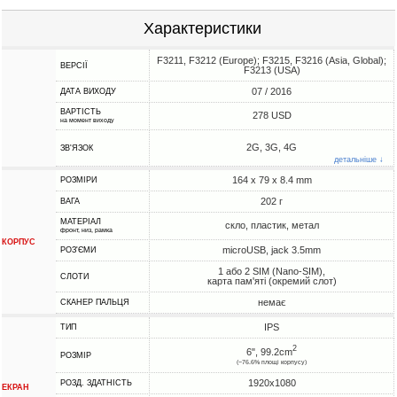
Характеристики
F3211, F3212 (Europe); F3215, F3216 (Asia, Global);
ВЕРСІЇ
F3213 (USA)
07 / 2016
ДАТА ВИХОДУ
ВАРТІСТЬ
278 USD
на момент виходу
2G, 3G, 4G
ЗВ'ЯЗОК
детальніше ↓
164 x 79 x 8.4 mm
РОЗМІРИ
202 г
ВАГА
МАТЕРІАЛ
скло, пластик, метал
фронт, низ, рамка
КОРПУС
microUSB, jack 3.5mm
РОЗ'ЄМИ
1 або 2 SIM (Nano-SIM),
СЛОТИ
карта пам'яті (окремий слот)
немає
СКАНЕР ПАЛЬЦЯ
IPS
ТИП
2
6", 99.2cm
РОЗМІР
(~76.6% площі корпусу)
1920x1080
РОЗД. ЗДАТНІСТЬ
ЕКРАН