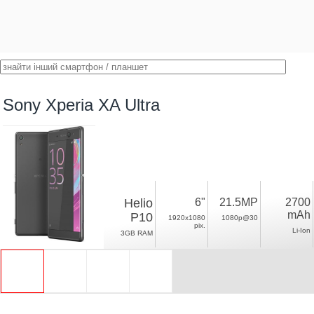
Sony Xperia XA Ultra
Helio
6"
21.5MP
2700
mAh
P10
1920x1080
1080p@30
pix.
Li-Ion
3GB RAM