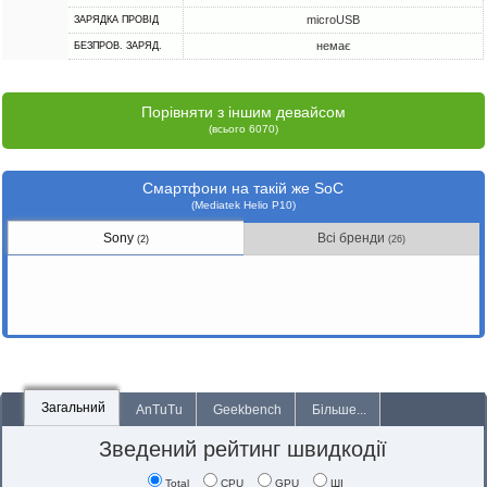
microUSB
ЗАРЯДКА ПРОВІД
немає
БЕЗПРОВ. ЗАРЯД.
Порівняти з іншим девайсом
(всього 6070)
Смартфони на такій же SoC
(Mediatek Helio P10)
Sony
Всі бренди
(2)
(26)
Загальний
AnTuTu
Geekbench
Більше...
Зведений рейтинг швидкодії
Total
CPU
GPU
ШІ