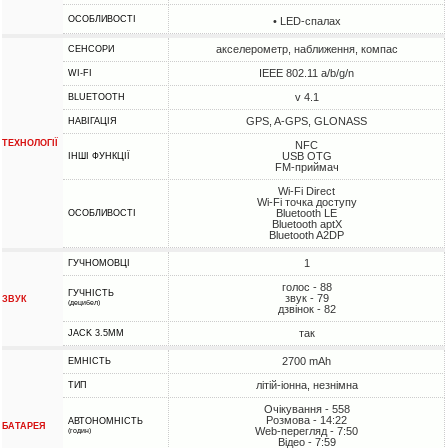
ОСОБЛИВОСТІ
• LED-спалах
акселерометр, наближення, компас
СЕНСОРИ
IEEE 802.11 a/b/g/n
WI-FI
v 4.1
BLUETOOTH
GPS, A-GPS, GLONASS
НАВІГАЦІЯ
ТЕХНОЛОГІЇ
NFC
USB OTG
ІНШІ ФУНКЦІЇ
FM-приймач
Wi-Fi Direct
Wi-Fi точка доступу
Bluetooth LE
ОСОБЛИВОСТІ
Bluetooth aptX
Bluetooth A2DP
1
ГУЧНОМОВЦІ
голос - 88
ГУЧНІСТЬ
звук - 79
ЗВУК
(децибел)
дзвінок - 82
так
JACK 3.5MM
2700 mAh
ЕМНІСТЬ
літій-іонна, незнімна
ТИП
Очікування - 558
Розмова - 14:22
АВТОНОМНІСТЬ
БАТАРЕЯ
Web-перегляд - 7:50
(годин)
Відео - 7:59