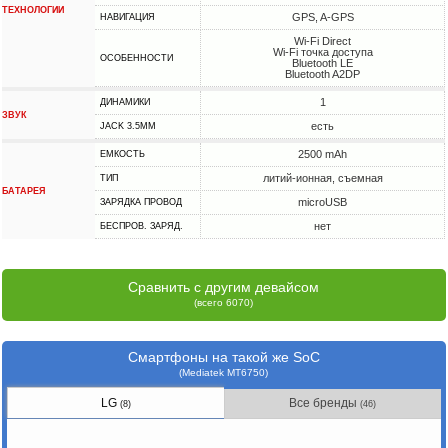
ТЕХНОЛОГИИ
GPS, A-GPS
НАВИГАЦИЯ
Wi-Fi Direct
Wi-Fi точка доступа
ОСОБЕННОСТИ
Bluetooth LE
Bluetooth A2DP
1
ДИНАМИКИ
ЗВУК
есть
JACK 3.5MM
2500 mAh
ЕМКОСТЬ
литий-ионная, съемная
ТИП
БАТАРЕЯ
microUSB
ЗАРЯДКА ПРОВОД
нет
БЕСПРОВ. ЗАРЯД.
Сравнить с другим девайсом
(всего 6070)
Смартфоны на такой же SoC
(Mediatek MT6750)
LG
Все бренды
(8)
(46)