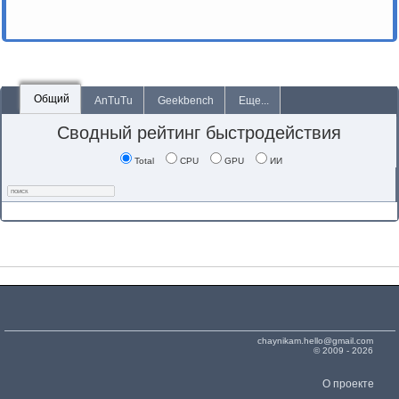
Общий
AnTuTu
Geekbench
Еще...
Сводный рейтинг быстродействия
Total
CPU
GPU
ИИ
chaynikam.hello@gmail.com
© 2009 - 2026
О проекте