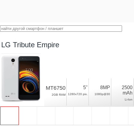
LG Tribute Empire
MT6750
5"
8MP
2500
mAh
1280x720 pix.
1080p@30
2GB RAM
Li-Ion