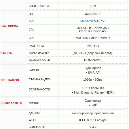
16:9
СООТНОШЕНИЕ
Android 8.1
ОС
Mediatek MT6750
SOC
ПЛАТФОРМА
4x1.5GHz Cortex-A53
CPU
4x1GHz Cortex-A53
Mali-T860 MP2, 520MHz
GPU
2/16 GB
RAM / ROM
до 32GB (отдельный слот)
КАРТА ПАМЯТИ
ПАМЯТЬ
ROM eMMC
ОСОБЕННОСТИ
Одинарная
КАМЕРА
• 8MP, AF
1080p - 30fps
СЪЕМКА ВИДЕО
ОСН. КАМЕРА
• LED-вспышка
ОСОБЕННОСТИ
• High Dynamic Range (HDR)
Одинарная
КАМЕРА
СЕЛФИ КАМЕРА
• 5MP
акселерометр, приближения
ДАТЧИКИ
IEEE 802.11 a/b/g/n
WI-FI
v 4.2
BLUETOOTH