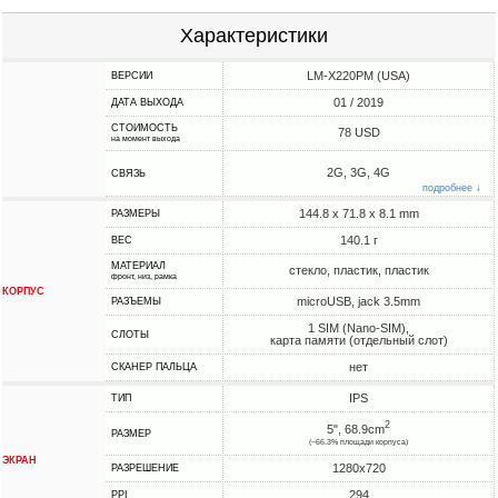
Характеристики
LM-X220PM (USA)
ВЕРСИИ
01 / 2019
ДАТА ВЫХОДА
СТОИМОСТЬ
78 USD
на момент выхода
2G, 3G, 4G
СВЯЗЬ
подробнее ↓
144.8 x 71.8 x 8.1 mm
РАЗМЕРЫ
140.1 г
ВЕС
МАТЕРИАЛ
стекло, пластик, пластик
фронт, низ, рамка
КОРПУС
microUSB, jack 3.5mm
РАЗЪЕМЫ
1 SIM (Nano-SIM),
СЛОТЫ
карта памяти (отдельный слот)
нет
СКАНЕР ПАЛЬЦА
IPS
ТИП
2
5", 68.9cm
РАЗМЕР
(~66.3% площади корпуса)
ЭКРАН
1280x720
РАЗРЕШЕНИЕ
294
PPI