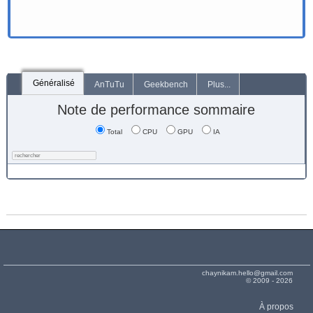
Généralisé
AnTuTu
Geekbench
Plus...
Note de performance sommaire
Total
CPU
GPU
IA
chaynikam.hello@gmail.com
© 2009 - 2026
À propos