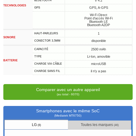
v 4.2
BLUETOOTH
TECHNOLOGIES
GPS, A-GPS
GPS
Wi-Fi Direct
Point d'accès Wi-Fi
Bluetooth LE
Bluetooth A2DP
1
HAUT-PARLEURS
SONORE
disponible
CONECTOR 3,5MM
2500 mAh
CAPACITÉ
Li-Ion, amovible
TYPE
BATTERIE
microUSB
CHARGE VIA CÂBLE
il n'y a pas
CHARGE SANS FIL
Comparer avec un autre appareil
(au total - 6070)
Smartphones avec le même SoC
(Mediatek MT6750)
LG
Toutes les marques
(8)
(46)