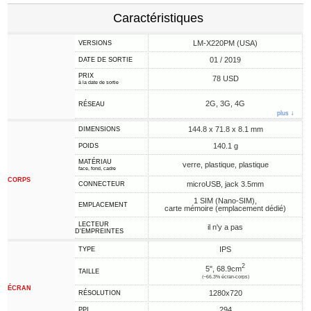
Caractéristiques
LM-X220PM (USA)
VERSIONS
01 / 2019
DATE DE SORTIE
PRIX
78 USD
à la date de sortie
2G, 3G, 4G
RÉSEAU
plus ↓
144.8 x 71.8 x 8.1 mm
DIMENSIONS
140.1 g
POIDS
MATÉRIAU
verre, plastique, plastique
face, fond, cadre
CORPS
microUSB, jack 3.5mm
CONNECTEUR
1 SIM (Nano-SIM),
EMPLACEMENT
carte mémoire (emplacement dédié)
LECTEUR
il n'y a pas
D'EMPREINTES
IPS
TYPE
2
5", 68.9cm
TAILLE
(~66.3% écran-corps)
ÉCRAN
1280x720
RÉSOLUTION
294
PPI