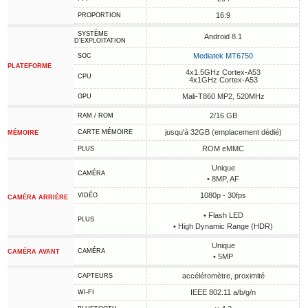
16:9
PROPORTION
SYSTÈME
Android 8.1
D'EXPLOITATION
Mediatek MT6750
SOC
PLATEFORME
4x1.5GHz Cortex-A53
CPU
4x1GHz Cortex-A53
Mali-T860 MP2, 520MHz
GPU
2/16 GB
RAM / ROM
jusqu'à 32GB (emplacement dédié)
CARTE MÉMOIRE
MÉMOIRE
ROM eMMC
PLUS
Unique
CAMÉRA
• 8MP, AF
1080p - 30fps
VIDÉO
CAMÉRA ARRIÈRE
• Flash LED
PLUS
• High Dynamic Range (HDR)
Unique
CAMÉRA
CAMÉRA AVANT
• 5MP
accéléromètre, proximité
CAPTEURS
IEEE 802.11 a/b/g/n
WI-FI