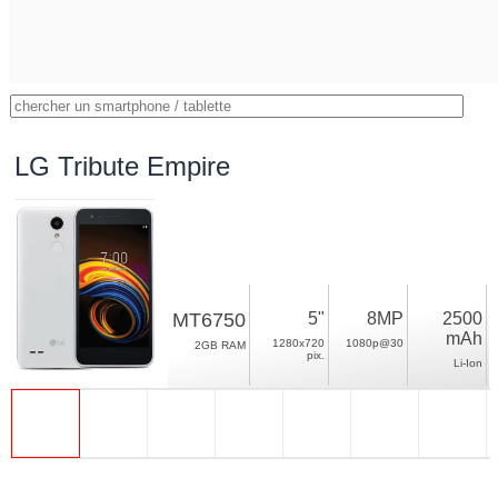
LG Tribute Empire
MT6750
5"
8MP
2500
mAh
1280x720
1080p@30
2GB RAM
pix.
Li-Ion