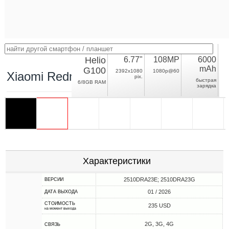
Helio
6.77"
108MP
6000
mAh
G100
2392x1080
1080p@60
Xiaomi Redmi Note 15 4G
pix.
быстрая
6/8GB RAM
зарядка
Характеристики
2510DRA23E; 2510DRA23G
ВЕРСИИ
01 / 2026
ДАТА ВЫХОДА
СТОИМОСТЬ
235 USD
на момент выхода
2G, 3G, 4G
СВЯЗЬ