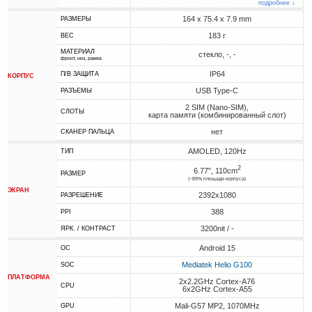
подробнее ↓
164 x 75.4 x 7.9 mm
РАЗМЕРЫ
183 г
ВЕС
МАТЕРИАЛ
стекло, -, -
фронт, низ, рамка
IP64
П/В ЗАЩИТА
КОРПУС
USB Type-C
РАЗЪЕМЫ
2 SIM (Nano-SIM),
СЛОТЫ
карта памяти (комбинированный слот)
нет
СКАНЕР ПАЛЬЦА
AMOLED, 120Hz
ТИП
2
6.77", 110cm
РАЗМЕР
(~89% площади корпуса)
ЭКРАН
2392x1080
РАЗРЕШЕНИЕ
388
PPI
3200nit / -
ЯРК. / КОНТРАСТ
Android 15
ОС
Mediatek Helio G100
SOC
ПЛАТФОРМА
2x2.2GHz Cortex-A76
CPU
6x2GHz Cortex-A55
Mali-G57 MP2, 1070MHz
GPU