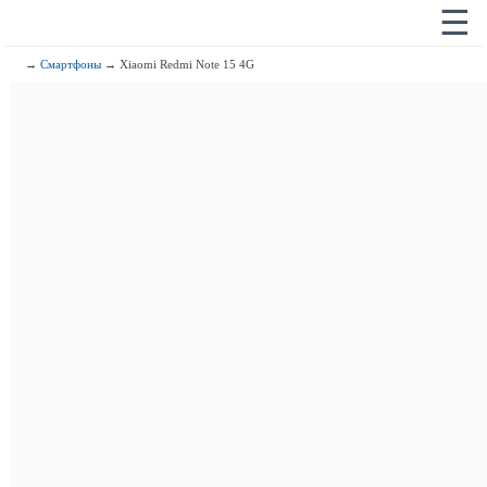
☰
→
Смартфоны
→ Xiaomi Redmi Note 15 4G