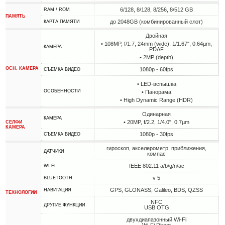
6/128, 8/128, 8/256, 8/512 GB
RAM / ROM
ПАМЯТЬ
до 2048GB (комбинированный слот)
КАРТА ПАМЯТИ
Двойная
• 108MP, f/1.7, 24mm (wide), 1/1.67", 0.64µm,
КАМЕРА
PDAF
• 2MP (depth)
ОСН. КАМЕРА
1080p - 60fps
СЪЕМКА ВИДЕО
• LED-вспышка
ОСОБЕННОСТИ
• Панорама
• High Dynamic Range (HDR)
Одинарная
КАМЕРА
• 20MP, f/2.2, 1/4.0", 0.7µm
СЕЛФИ
КАМЕРА
1080p - 30fps
СЪЕМКА ВИДЕО
гироскоп, акселерометр, приближения,
ДАТЧИКИ
компас
IEEE 802.11 a/b/g/n/ac
WI-FI
v 5
BLUETOOTH
GPS, GLONASS, Galileo, BDS, QZSS
НАВИГАЦИЯ
ТЕХНОЛОГИИ
NFC
ДРУГИЕ ФУНКЦИИ
USB OTG
двухдиапазонный Wi-Fi