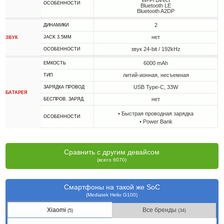
Wi-Fi Direct
ОСОБЕННОСТИ
Bluetooth LE
Bluetooth A2DP
2
ДИНАМИКИ
нет
JACK 3.5MM
ЗВУК
звук 24-bit / 192kHz
ОСОБЕННОСТИ
6000 mAh
ЕМКОСТЬ
литий-ионная, несъемная
ТИП
USB Type-C, 33W
ЗАРЯДКА ПРОВОД
БАТАРЕЯ
нет
БЕСПРОВ. ЗАРЯД.
• Быстрая проводная зарядка
ОСОБЕННОСТИ
• Power Bank
Сравнить с другим девайсом
(всего 6070)
Смартфоны на такой же SoC
(Mediatek Helio G100)
Xiaomi
Все бренды
(5)
(34)