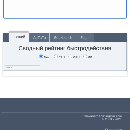
Общий
AnTuTu
Geekbench
Еще...
Сводный рейтинг быстродействия
Total
CPU
GPU
ИИ
chaynikam.hello@gmail.com
© 2009 - 2026