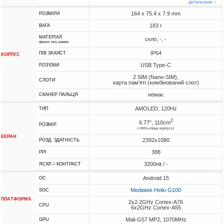
детальніше ↓
164 x 75.4 x 7.9 mm
РОЗМІРИ
183 г
ВАГА
МАТЕРІАЛ
скло, -, -
фронт, низ, рамка
IP64
П/В ЗАХИСТ
КОРПУС
USB Type-C
РОЗ'ЄМИ
2 SIM (Nano-SIM),
СЛОТИ
карта пам'яті (комбінований слот)
немає
СКАНЕР ПАЛЬЦЯ
AMOLED, 120Hz
ТИП
2
6.77", 110cm
РОЗМІР
(~89% площі корпусу)
ЕКРАН
2392x1080
РОЗД. ЗДАТНІСТЬ
388
PPI
3200nit / -
ЯСКР. / КОНТРАСТ
Android 15
ОС
Mediatek Helio G100
SOC
ПЛАТФОРМА
2x2.2GHz Cortex-A76
CPU
6x2GHz Cortex-A55
Mali-G57 MP2, 1070MHz
GPU