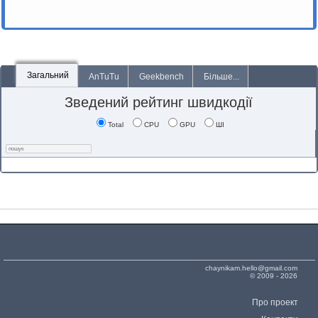
Загальний
AnTuTu
Geekbench
Більше...
Зведений рейтинг швидкодії
Total
CPU
GPU
ШІ
chaynikam.hello@gmail.com
© 2009 - 2026
Про проект