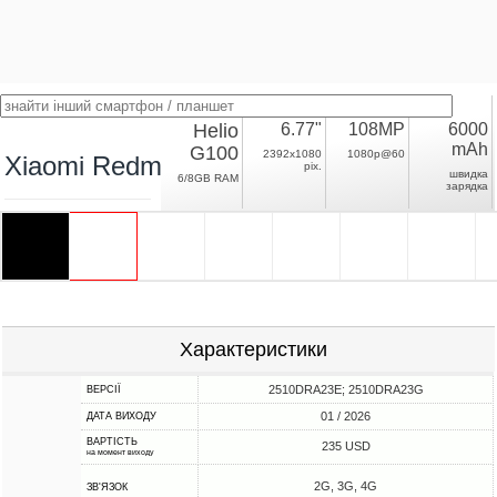
Helio
6.77"
108MP
6000
mAh
G100
2392x1080
1080p@60
Xiaomi Redmi Note 15 4G
pix.
швидка
6/8GB RAM
зарядка
Характеристики
2510DRA23E; 2510DRA23G
ВЕРСІЇ
01 / 2026
ДАТА ВИХОДУ
ВАРТІСТЬ
235 USD
на момент виходу
2G, 3G, 4G
ЗВ'ЯЗОК