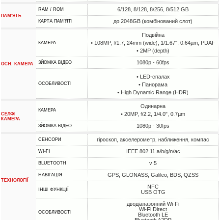
6/128, 8/128, 8/256, 8/512 GB
RAM / ROM
ПАМ'ЯТЬ
до 2048GB (комбінований слот)
КАРТА ПАМ'ЯТІ
Подвійна
• 108MP, f/1.7, 24mm (wide), 1/1.67", 0.64µm, PDAF
КАМЕРА
• 2MP (depth)
1080p - 60fps
ЗЙОМКА ВІДЕО
ОСН. КАМЕРА
• LED-спалах
ОСОБЛИВОСТІ
• Панорама
• High Dynamic Range (HDR)
Одинарна
КАМЕРА
• 20MP, f/2.2, 1/4.0", 0.7µm
СЕЛФІ
КАМЕРА
1080p - 30fps
ЗЙОМКА ВІДЕО
гіроскоп, акселерометр, наближення, компас
СЕНСОРИ
IEEE 802.11 a/b/g/n/ac
WI-FI
v 5
BLUETOOTH
GPS, GLONASS, Galileo, BDS, QZSS
НАВІГАЦІЯ
ТЕХНОЛОГІЇ
NFC
ІНШІ ФУНКЦІЇ
USB OTG
дводіапазонний Wi-Fi
Wi-Fi Direct
ОСОБЛИВОСТІ
Bluetooth LE