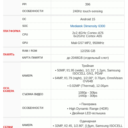
396
PPI
240Hz touch-sensing
ОСОБЕННОСТИ
Android 15
ОС
Mediatek Dimensity 6300
SOC
ПЛАТФОРМА
2x2.4GHz Cortex-A76
CPU
6x2GHz Cortex-A55
Mali-G57 MP2, 950MHz
GPU
12/256 GB
RAM / ROM
ПАМЯТЬ
до 2048GB (отдельный слот)
КАРТА ПАМЯТИ
Тройная
• 50MP, f/1.95 (wide), 1/1.31", 1.2µm, Samsung
ISOCELL GN1, PDAF
КАМЕРА
• 64MP, f/1.79 (night), 1/2.00", 0.70µm, OmniVision
OV64B
• 0.02MP (Thermal), 12.00µm
ОСН.
КАМЕРА
1080p - 30fps
СЪЕМКА ВИДЕО
1440p - 30fps
• Панорама
ОСОБЕННОСТИ
• High Dynamic Range (HDR)
• Двойная LED-вспышка
Одинарная
КАМЕРА
• 32MP, f/2.45, 1/2.80", 0.8µm, Samsung ISOCELL
СЕЛФИ