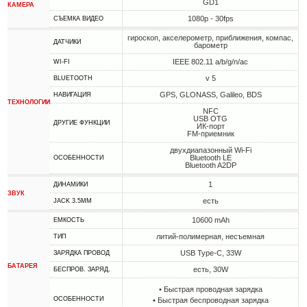
GD1
КАМЕРА
1080p - 30fps
СЪЕМКА ВИДЕО
гироскоп, акселерометр, приближения, компас,
ДАТЧИКИ
барометр
IEEE 802.11 a/b/g/n/ac
WI-FI
v 5
BLUETOOTH
GPS, GLONASS, Galileo, BDS
НАВИГАЦИЯ
ТЕХНОЛОГИИ
NFC
USB OTG
ДРУГИЕ ФУНКЦИИ
ИК-порт
FM-приемник
двухдиапазонный Wi-Fi
Bluetooth LE
ОСОБЕННОСТИ
Bluetooth A2DP
1
ДИНАМИКИ
ЗВУК
есть
JACK 3.5MM
10600 mAh
ЕМКОСТЬ
литий-полимерная, несъемная
ТИП
USB Type-C, 33W
ЗАРЯДКА ПРОВОД
БАТАРЕЯ
есть, 30W
БЕСПРОВ. ЗАРЯД.
• Быстрая проводная зарядка
ОСОБЕННОСТИ
• Быстрая беспроводная зарядка