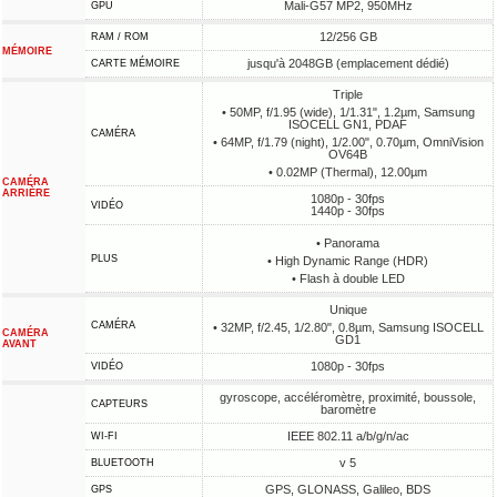
Mali-G57 MP2, 950MHz
GPU
12/256 GB
RAM / ROM
MÉMOIRE
jusqu'à 2048GB (emplacement dédié)
CARTE MÉMOIRE
Triple
• 50MP, f/1.95 (wide), 1/1.31", 1.2µm, Samsung
ISOCELL GN1, PDAF
CAMÉRA
• 64MP, f/1.79 (night), 1/2.00", 0.70µm, OmniVision
OV64B
• 0.02MP (Thermal), 12.00µm
CAMÉRA
ARRIÈRE
1080p - 30fps
VIDÉO
1440p - 30fps
• Panorama
PLUS
• High Dynamic Range (HDR)
• Flash à double LED
Unique
CAMÉRA
• 32MP, f/2.45, 1/2.80", 0.8µm, Samsung ISOCELL
CAMÉRA
GD1
AVANT
1080p - 30fps
VIDÉO
gyroscope, accéléromètre, proximité, boussole,
CAPTEURS
baromètre
IEEE 802.11 a/b/g/n/ac
WI-FI
v 5
BLUETOOTH
GPS, GLONASS, Galileo, BDS
GPS