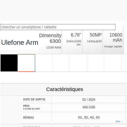
Dimensity
6.78"
50MP
10600
mAh
6300
Ulefone Armor 27T Pro Plus
2460x1080
1440p@30
pix.
charge rapide
12GB RAM
Caractéristiques
02 / 2026
DATE DE SORTIE
PRIX
600 USD
à la date de sortie
2G, 3G, 4G, 5G
RÉSEAU
plus ↓