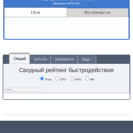
(Mediatek MT6750)
LG
Все бренды
(8)
(46)
Общий
AnTuTu
Geekbench
Еще...
Сводный рейтинг быстродействия
Total
CPU
GPU
ИИ