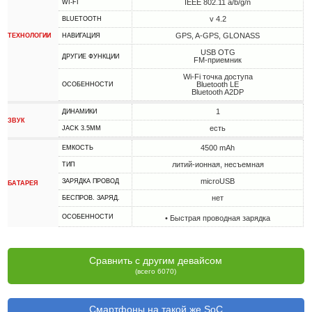
IEEE 802.11 a/b/g/n
WI-FI
v 4.2
BLUETOOTH
GPS, A-GPS, GLONASS
ТЕХНОЛОГИИ
НАВИГАЦИЯ
USB OTG
ДРУГИЕ ФУНКЦИИ
FM-приемник
Wi-Fi точка доступа
Bluetooth LE
ОСОБЕННОСТИ
Bluetooth A2DP
1
ДИНАМИКИ
ЗВУК
есть
JACK 3.5MM
4500 mAh
ЕМКОСТЬ
литий-ионная, несъемная
ТИП
microUSB
ЗАРЯДКА ПРОВОД
БАТАРЕЯ
нет
БЕСПРОВ. ЗАРЯД.
ОСОБЕННОСТИ
• Быстрая проводная зарядка
Сравнить с другим девайсом
(всего 6070)
Смартфоны на такой же SoC