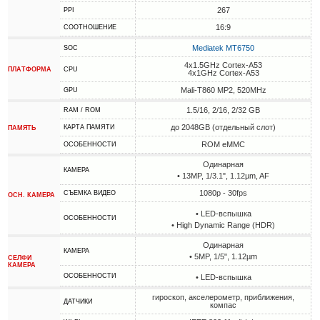
267
PPI
16:9
СООТНОШЕНИЕ
Mediatek MT6750
SOC
4x1.5GHz Cortex-A53
ПЛАТФОРМА
CPU
4x1GHz Cortex-A53
Mali-T860 MP2, 520MHz
GPU
1.5/16, 2/16, 2/32 GB
RAM / ROM
до 2048GB (отдельный слот)
КАРТА ПАМЯТИ
ПАМЯТЬ
ROM eMMC
ОСОБЕННОСТИ
Одинарная
КАМЕРА
• 13MP, 1/3.1", 1.12µm, AF
1080p - 30fps
СЪЕМКА ВИДЕО
ОСН. КАМЕРА
• LED-вспышка
ОСОБЕННОСТИ
• High Dynamic Range (HDR)
Одинарная
КАМЕРА
• 5MP, 1/5", 1.12µm
СЕЛФИ
КАМЕРА
ОСОБЕННОСТИ
• LED-вспышка
гироскоп, акселерометр, приближения,
ДАТЧИКИ
компас