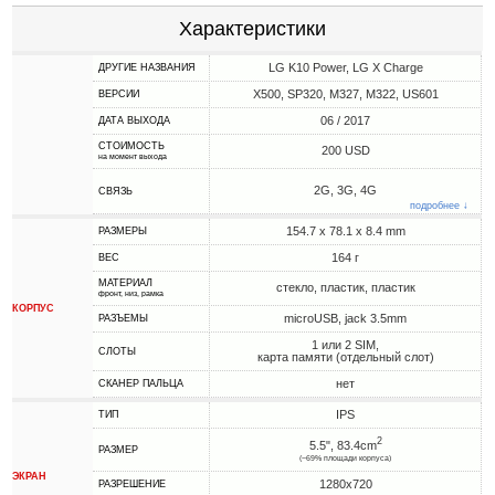
Характеристики
LG K10 Power, LG X Charge
ДРУГИЕ НАЗВАНИЯ
X500, SP320, M327, M322, US601
ВЕРСИИ
06 / 2017
ДАТА ВЫХОДА
СТОИМОСТЬ
200 USD
на момент выхода
2G, 3G, 4G
СВЯЗЬ
подробнее ↓
154.7 x 78.1 x 8.4 mm
РАЗМЕРЫ
164 г
ВЕС
МАТЕРИАЛ
стекло, пластик, пластик
фронт, низ, рамка
КОРПУС
microUSB, jack 3.5mm
РАЗЪЕМЫ
1 или 2 SIM,
СЛОТЫ
карта памяти (отдельный слот)
нет
СКАНЕР ПАЛЬЦА
IPS
ТИП
2
5.5", 83.4cm
РАЗМЕР
(~69% площади корпуса)
ЭКРАН
1280x720
РАЗРЕШЕНИЕ