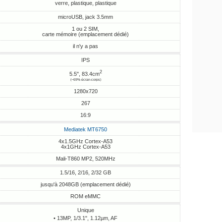
verre, plastique, plastique
microUSB, jack 3.5mm
1 ou 2 SIM,
carte mémoire (emplacement dédié)
il n'y a pas
IPS
2
5.5", 83.4cm
(~69% écran-corps)
1280x720
267
16:9
Mediatek MT6750
4x1.5GHz Cortex-A53
4x1GHz Cortex-A53
Mali-T860 MP2, 520MHz
1.5/16, 2/16, 2/32 GB
jusqu'à 2048GB (emplacement dédié)
ROM eMMC
Unique
• 13MP, 1/3.1", 1.12µm, AF