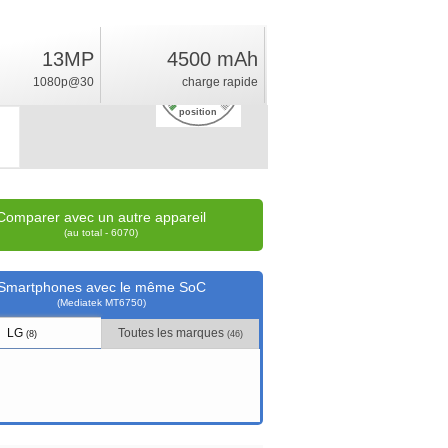
13MP
4500 mAh
2.4
1080p@30
charge rapide
%
position
Comparer avec un autre appareil
(au total - 6070)
Smartphones avec le même SoC
(Mediatek MT6750)
LG
Toutes les marques
(8)
(46)