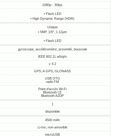
1080p - 30fps
• Flash LED
• High Dynamic Range (HDR)
Unique
• 5MP, 1/5", 1.12µm
• Flash LED
gyroscope, accéléromètre, proximité, boussole
IEEE 802.11 a/b/g/n
v 4.2
GPS, A-GPS, GLONASS
USB OTG
radio FM
Point d'accès Wi-Fi
Bluetooth LE
Bluetooth A2DP
1
disponible
4500 mAh
Li-Ion, non-amovible
microUSB