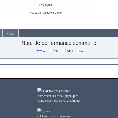
il n'y a pas
• Charge rapide via câble
Plus...
Note de performance sommaire
Total
CPU
GPU
IA
Cartes graphiques
classement des cartes graphiques
сomparaison des cartes graphiques
Jeux
catalogue de jeux Windows