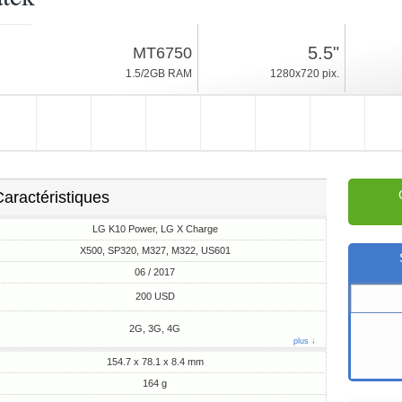
06 / 2017
5.5"
MT6750
164g, épaisseur 8.4mm
1.5/2GB RAM
1280x720 pix.
16/32GB ROM
aractéristiques
LG K10 Power, LG X Charge
X500, SP320, M327, M322, US601
06 / 2017
200 USD
2G, 3G, 4G
plus ↓
154.7 x 78.1 x 8.4 mm
164 g