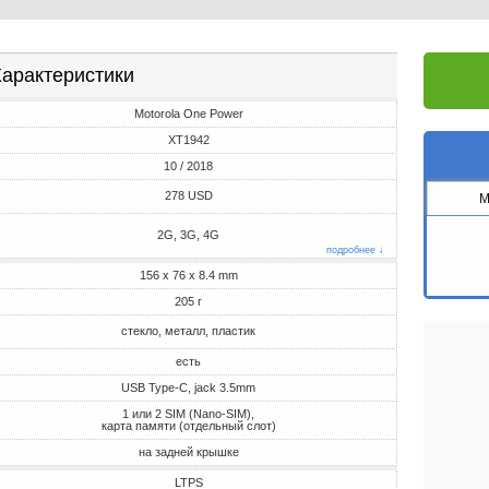
арактеристики
Motorola One Power
XT1942
10 / 2018
278 USD
M
2G, 3G, 4G
подробнее ↓
156 x 76 x 8.4 mm
205 г
стекло, металл, пластик
есть
USB Type-C, jack 3.5mm
1 или 2 SIM (Nano-SIM),
карта памяти (отдельный слот)
на задней крышке
LTPS