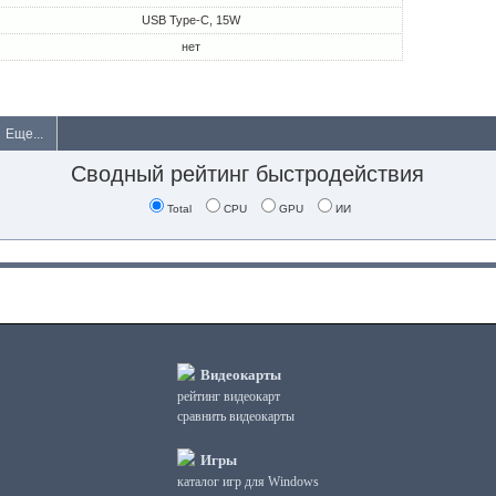
USB Type-C, 15W
нет
Еще...
Сводный рейтинг быстродействия
Total
CPU
GPU
ИИ
Видеокарты
рейтинг видеокарт
сравнить видеокарты
Игры
каталог игр для Windows