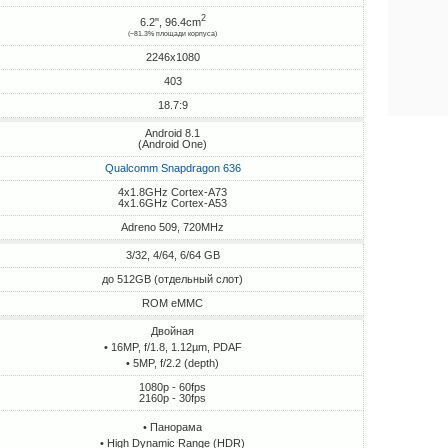
2
6.2", 96.4cm
(~81.3% площади корпуса)
2246x1080
403
18.7:9
Android 8.1
(Android One)
Qualcomm Snapdragon 636
4x1.8GHz Cortex-A73
4x1.6GHz Cortex-A53
Adreno 509, 720MHz
3/32, 4/64, 6/64 GB
до 512GB (отдельный слот)
ROM eMMC
Двойная
• 16MP, f/1.8, 1.12µm, PDAF
• 5MP, f/2.2 (depth)
1080p - 60fps
2160p - 30fps
• Панорама
• High Dynamic Range (HDR)