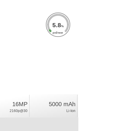
5.8
%
рейтинг
16MP
5000 mAh
2160p@30
Li-Ion