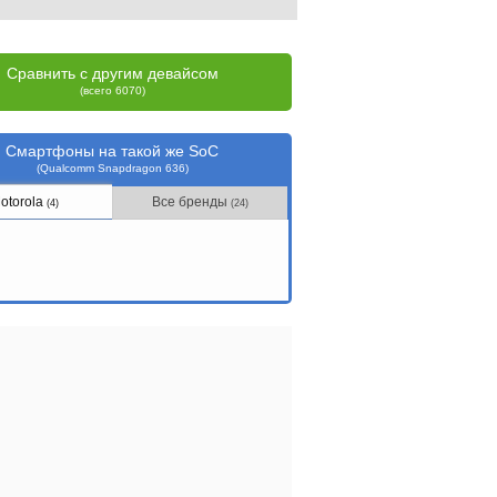
Сравнить с другим девайсом
(всего 6070)
Смартфоны на такой же SoC
(Qualcomm Snapdragon 636)
otorola
Все бренды
(4)
(24)