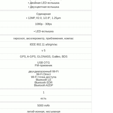
• Двойная LED-вспышка
• Двухцветная вспышка
Одинарная
• 12MP, f/2.0, 1/2.8", 1.25µm
1080p - 30fps
• LED-вспышка
гироскоп, акселерометр, приближения, компас
IEEE 802.11 a/b/g/n/ac
v 5
GPS, A-GPS, GLONASS, Galileo, BDS
USB OTG
FM-приемник
двухдиапазонный Wi-Fi
Wi-Fi Direct
Wi-Fi точка доступа
Bluetooth LE
Bluetooth EDR
Bluetooth A2DP
1
есть
5000 mAh
литий-ионная, несъемная