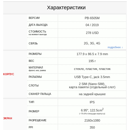
Характеристики
PB-6505M
ВЕРСИИ
04 / 2019
ДАТА ВЫХОДА
СТОИМОСТЬ
278 USD
на момент выхода
2G, 3G, 4G
СВЯЗЬ
подробнее ↓
177.9 x 86.5 x 7.9 mm
РАЗМЕРЫ
195 г
ВЕС
МАТЕРИАЛ
стекло, пластик, пластик
фронт, низ, рамка
КОРПУС
USB Type-C, jack 3.5mm
РАЗЪЕМЫ
2 SIM (Nano-SIM),
СЛОТЫ
карта памяти (отдельный слот)
на задней крышке
СКАНЕР ПАЛЬЦА
IPS
ТИП
2
6.95", 122.5cm
РАЗМЕР
(~79.6% площади корпуса)
ЭКРАН
2160x1080
РАЗРЕШЕНИЕ
350
PPI