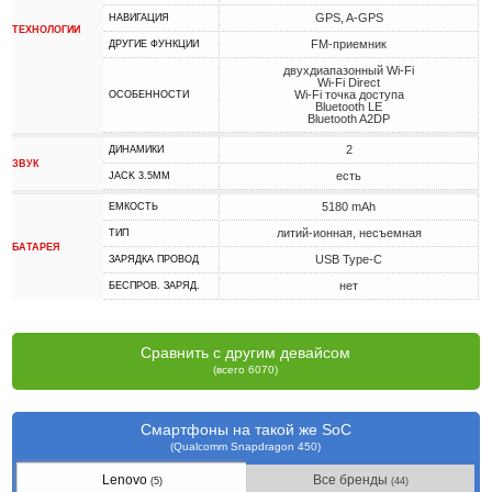
GPS, A-GPS
НАВИГАЦИЯ
ТЕХНОЛОГИИ
FM-приемник
ДРУГИЕ ФУНКЦИИ
двухдиапазонный Wi-Fi
Wi-Fi Direct
Wi-Fi точка доступа
ОСОБЕННОСТИ
Bluetooth LE
Bluetooth A2DP
2
ДИНАМИКИ
ЗВУК
есть
JACK 3.5MM
5180 mAh
ЕМКОСТЬ
литий-ионная, несъемная
ТИП
БАТАРЕЯ
USB Type-C
ЗАРЯДКА ПРОВОД
нет
БЕСПРОВ. ЗАРЯД.
Сравнить с другим девайсом
(всего 6070)
Смартфоны на такой же SoC
(Qualcomm Snapdragon 450)
Lenovo
Все бренды
(5)
(44)