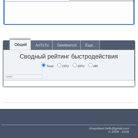
Общий
AnTuTu
Geekbench
Еще...
Сводный рейтинг быстродействия
Total
CPU
GPU
ИИ
chaynikam.hello@gmail.com
© 2009 - 2026