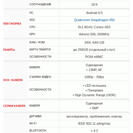
18:9
СООТНОШЕНИЕ
Android 9.0
ОС
Qualcomm Snapdragon 450
SOC
ПЛАТФОРМА
8x1.8GHz Cortex-A53
CPU
Adreno 506, 650MHz
GPU
3/64, 4/64 GB
RAM / ROM
до 256GB (отдельный слот)
КАРТА ПАМЯТИ
ПАМЯТЬ
ROM eMMC
ОСОБЕННОСТИ
Одинарная
КАМЕРА
• 13MP, AF
1080p - 30fps
СЪЕМКА ВИДЕО
ОСН. КАМЕРА
• LED-вспышка
ОСОБЕННОСТИ
• Панорама
• High Dynamic Range (HDR)
Одинарная
КАМЕРА
СЕЛФИ КАМЕРА
• 5MP
акселерометр, приближения, компас
ДАТЧИКИ
IEEE 802.11 a/b/g/n/ac
WI-FI
v 4.2
BLUETOOTH