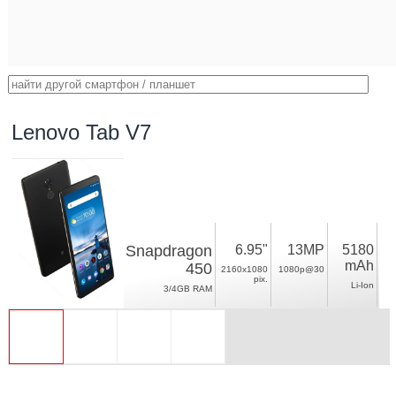
Lenovo Tab V7
Snapdragon
6.95"
13MP
5180
mAh
450
2160x1080
1080p@30
pix.
Li-Ion
3/4GB RAM