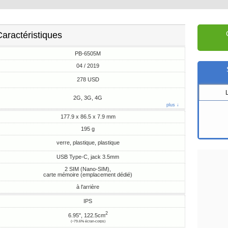
aractéristiques
PB-6505M
04 / 2019
278 USD
2G, 3G, 4G
plus ↓
177.9 x 86.5 x 7.9 mm
195 g
verre, plastique, plastique
USB Type-C, jack 3.5mm
2 SIM (Nano-SIM),
carte mémoire (emplacement dédié)
à l'arrière
IPS
2
6.95", 122.5cm
(~79.6% écran-corps)