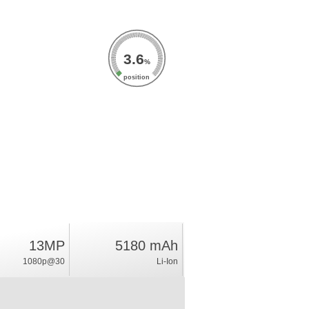
3.6
%
position
13MP
5180 mAh
1080p@30
Li-Ion