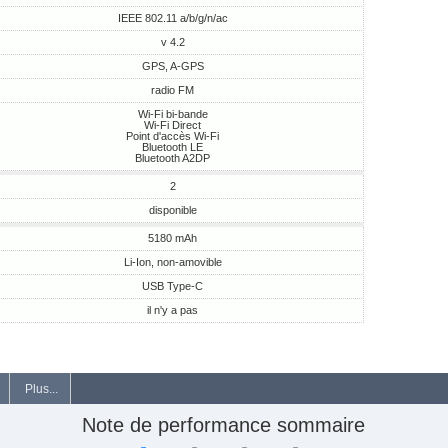
IEEE 802.11 a/b/g/n/ac
v 4.2
GPS, A-GPS
radio FM
Wi-Fi bi-bande
Wi-Fi Direct
Point d'accès Wi-Fi
Bluetooth LE
Bluetooth A2DP
2
disponible
5180 mAh
Li-Ion, non-amovible
USB Type-C
il n'y a pas
Plus...
Note de performance sommaire