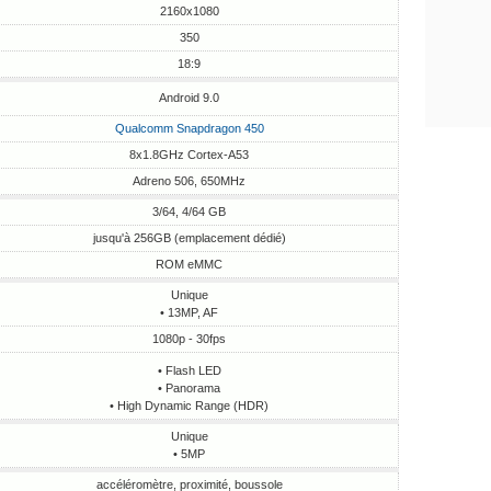
2160x1080
350
18:9
Android 9.0
Qualcomm Snapdragon 450
8x1.8GHz Cortex-A53
Adreno 506, 650MHz
3/64, 4/64 GB
jusqu'à 256GB (emplacement dédié)
ROM eMMC
Unique
• 13MP, AF
1080p - 30fps
• Flash LED
• Panorama
• High Dynamic Range (HDR)
Unique
• 5MP
accéléromètre, proximité, boussole