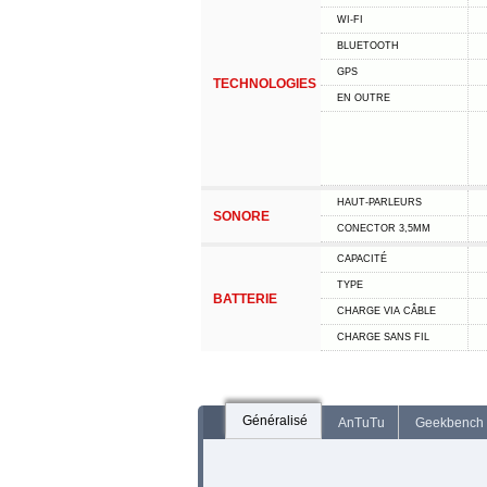
WI-FI
BLUETOOTH
GPS
TECHNOLOGIES
EN OUTRE
HAUT-PARLEURS
SONORE
CONECTOR 3,5MM
CAPACITÉ
TYPE
BATTERIE
CHARGE VIA CÂBLE
CHARGE SANS FIL
Généralisé
AnTuTu
Geekbench