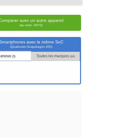
Comparer avec un autre appareil
(au total - 6070)
Smartphones avec le même SoC
(Qualcomm Snapdragon 450)
Lenovo
Toutes les marques
(5)
(44)