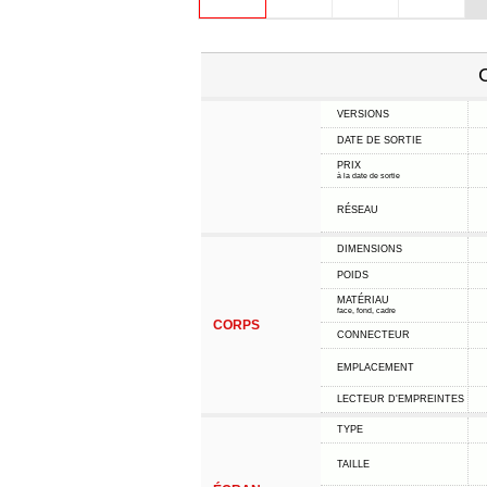
C
VERSIONS
DATE DE SORTIE
PRIX
à la date de sortie
RÉSEAU
DIMENSIONS
POIDS
MATÉRIAU
face, fond, cadre
CORPS
CONNECTEUR
EMPLACEMENT
LECTEUR D'EMPREINTES
TYPE
TAILLE