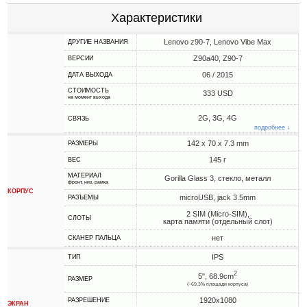
Характеристики
Lenovo z90-7, Lenovo Vibe Max
ДРУГИЕ НАЗВАНИЯ
Z90a40, Z90-7
ВЕРСИИ
06 / 2015
ДАТА ВЫХОДА
СТОИМОСТЬ
333 USD
на момент выхода
2G, 3G, 4G
СВЯЗЬ
подробнее ↓
142 x 70 x 7.3 mm
РАЗМЕРЫ
145 г
ВЕС
МАТЕРИАЛ
Gorilla Glass 3, стекло, металл
фронт, низ, рамка
КОРПУС
microUSB, jack 3.5mm
РАЗЪЕМЫ
2 SIM (Micro-SIM),
СЛОТЫ
карта памяти (отдельный слот)
нет
СКАНЕР ПАЛЬЦА
IPS
ТИП
2
5", 68.9cm
РАЗМЕР
(~69.3% площади корпуса)
1920x1080
РАЗРЕШЕНИЕ
ЭКРАН