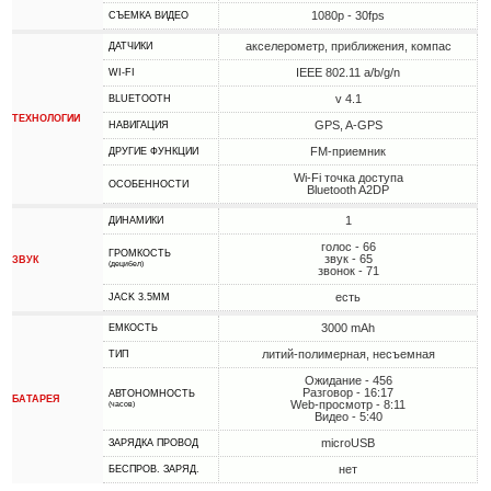
1080p - 30fps
СЪЕМКА ВИДЕО
акселерометр, приближения, компас
ДАТЧИКИ
IEEE 802.11 a/b/g/n
WI-FI
v 4.1
BLUETOOTH
ТЕХНОЛОГИИ
GPS, A-GPS
НАВИГАЦИЯ
FM-приемник
ДРУГИЕ ФУНКЦИИ
Wi-Fi точка доступа
ОСОБЕННОСТИ
Bluetooth A2DP
1
ДИНАМИКИ
голос - 66
ГРОМКОСТЬ
звук - 65
ЗВУК
(децибел)
звонок - 71
есть
JACK 3.5MM
3000 mAh
ЕМКОСТЬ
литий-полимерная, несъемная
ТИП
Ожидание - 456
Разговор - 16:17
АВТОНОМНОСТЬ
БАТАРЕЯ
Web-просмотр - 8:11
(часов)
Видео - 5:40
microUSB
ЗАРЯДКА ПРОВОД
нет
БЕСПРОВ. ЗАРЯД.