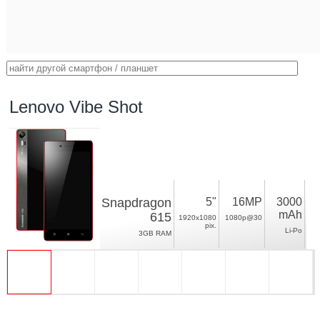
Lenovo Vibe Shot
Snapdragon
5"
16MP
3000
mAh
615
1920x1080
1080p@30
pix.
Li-Po
3GB RAM