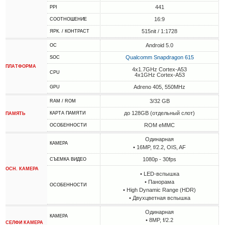
441
PPI
16:9
СООТНОШЕНИЕ
515nit / 1:1728
ЯРК. / КОНТРАСТ
Android 5.0
ОС
Qualcomm Snapdragon 615
SOC
ПЛАТФОРМА
4x1.7GHz Cortex-A53
CPU
4x1GHz Cortex-A53
Adreno 405, 550MHz
GPU
3/32 GB
RAM / ROM
до 128GB (отдельный слот)
КАРТА ПАМЯТИ
ПАМЯТЬ
ROM eMMC
ОСОБЕННОСТИ
Одинарная
КАМЕРА
• 16MP, f/2.2, OIS, AF
1080p - 30fps
СЪЕМКА ВИДЕО
ОСН. КАМЕРА
• LED-вспышка
• Панорама
ОСОБЕННОСТИ
• High Dynamic Range (HDR)
• Двухцветная вспышка
Одинарная
КАМЕРА
• 8MP, f/2.2
СЕЛФИ КАМЕРА