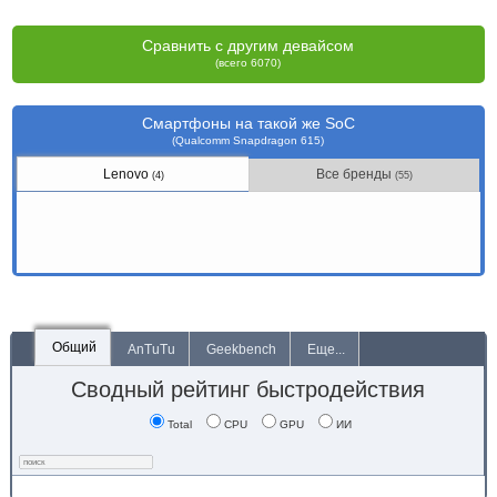
Сравнить с другим девайсом
(всего 6070)
Смартфоны на такой же SoC
(Qualcomm Snapdragon 615)
Lenovo
Все бренды
(4)
(55)
Общий
AnTuTu
Geekbench
Еще...
Сводный рейтинг быстродействия
Total
CPU
GPU
ИИ