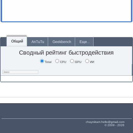
Общий
AnTuTu
Geekbench
Еще...
Сводный рейтинг быстродействия
Total
CPU
GPU
ИИ
chaynikam.hello@gmail.com
© 2009 - 2026