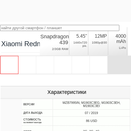
Snapdragon
5.45"
12MP
4000
mAh
439
Xiaomi Redmi 7A
1440x720
1080p@30
pix.
Li-Po
2/3GB RAM
Характеристики
MZB7995IN, M1903C3EG, M1903C3EH,
ВЕРСИИ
M1903C3EI
07 / 2019
ДАТА ВЫХОДА
СТОИМОСТЬ
86 USD
на момент выхода