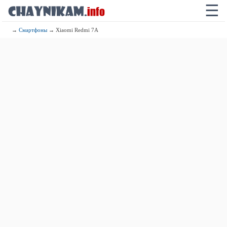
☰
→
Смартфоны
→ Xiaomi Redmi 7A