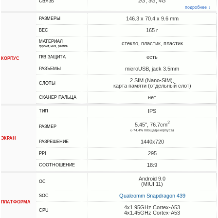
2G, 3G, 4G
СВЯЗЬ
подробнее ↓
146.3 x 70.4 x 9.6 mm
РАЗМЕРЫ
165 г
ВЕС
МАТЕРИАЛ
стекло, пластик, пластик
фронт, низ, рамка
есть
П/В ЗАЩИТА
КОРПУС
microUSB, jack 3.5mm
РАЗЪЕМЫ
2 SIM (Nano-SIM),
СЛОТЫ
карта памяти (отдельный слот)
нет
СКАНЕР ПАЛЬЦА
IPS
ТИП
2
5.45", 76.7cm
РАЗМЕР
(~74.4% площади корпуса)
ЭКРАН
1440x720
РАЗРЕШЕНИЕ
295
PPI
18:9
СООТНОШЕНИЕ
Android 9.0
ОС
(MIUI 11)
Qualcomm Snapdragon 439
SOC
ПЛАТФОРМА
4x1.95GHz Cortex-A53
CPU
4x1.45GHz Cortex-A53