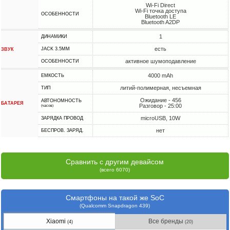
Wi-Fi Direct
Wi-Fi точка доступа
ОСОБЕННОСТИ
Bluetooth LE
Bluetooth A2DP
1
ДИНАМИКИ
есть
JACK 3.5MM
ЗВУК
активное шумоподавление
ОСОБЕННОСТИ
4000 mAh
ЕМКОСТЬ
литий-полимерная, несъемная
ТИП
Ожидание - 456
АВТОНОМНОСТЬ
БАТАРЕЯ
Разговор - 25:00
(часов)
microUSB, 10W
ЗАРЯДКА ПРОВОД
нет
БЕСПРОВ. ЗАРЯД.
Сравнить с другим девайсом
(всего 6070)
Смартфоны на такой же SoC
(Qualcomm Snapdragon 439)
Xiaomi
Все бренды
(4)
(20)