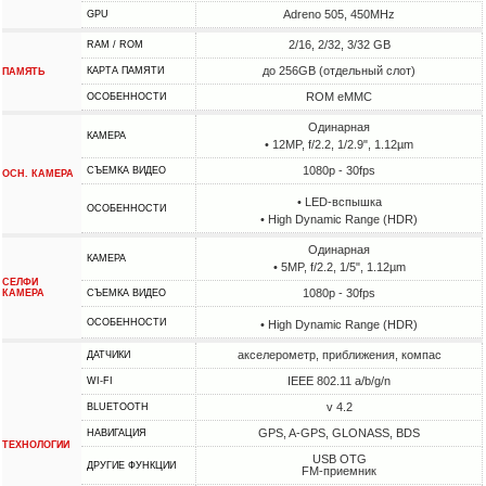
Adreno 505, 450MHz
GPU
2/16, 2/32, 3/32 GB
RAM / ROM
до 256GB (отдельный слот)
КАРТА ПАМЯТИ
ПАМЯТЬ
ROM eMMC
ОСОБЕННОСТИ
Одинарная
КАМЕРА
• 12MP, f/2.2, 1/2.9", 1.12µm
1080p - 30fps
СЪЕМКА ВИДЕО
ОСН. КАМЕРА
• LED-вспышка
ОСОБЕННОСТИ
• High Dynamic Range (HDR)
Одинарная
КАМЕРА
• 5MP, f/2.2, 1/5", 1.12µm
СЕЛФИ
1080p - 30fps
КАМЕРА
СЪЕМКА ВИДЕО
ОСОБЕННОСТИ
• High Dynamic Range (HDR)
акселерометр, приближения, компас
ДАТЧИКИ
IEEE 802.11 a/b/g/n
WI-FI
v 4.2
BLUETOOTH
GPS, A-GPS, GLONASS, BDS
НАВИГАЦИЯ
ТЕХНОЛОГИИ
USB OTG
ДРУГИЕ ФУНКЦИИ
FM-приемник