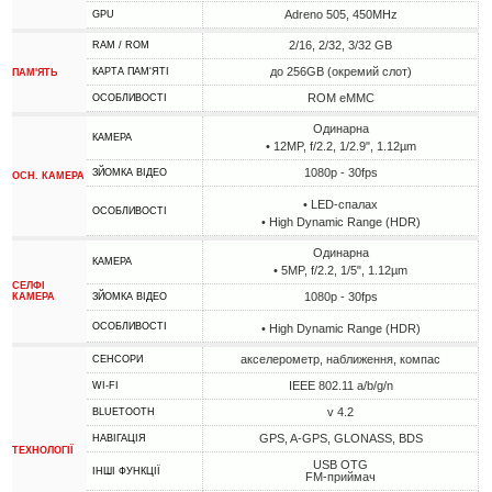
Adreno 505, 450MHz
GPU
2/16, 2/32, 3/32 GB
RAM / ROM
до 256GB (окремий слот)
КАРТА ПАМ'ЯТІ
ПАМ'ЯТЬ
ROM eMMC
ОСОБЛИВОСТІ
Одинарна
КАМЕРА
• 12MP, f/2.2, 1/2.9", 1.12µm
1080p - 30fps
ЗЙОМКА ВІДЕО
ОСН. КАМЕРА
• LED-спалах
ОСОБЛИВОСТІ
• High Dynamic Range (HDR)
Одинарна
КАМЕРА
• 5MP, f/2.2, 1/5", 1.12µm
СЕЛФІ
1080p - 30fps
КАМЕРА
ЗЙОМКА ВІДЕО
ОСОБЛИВОСТІ
• High Dynamic Range (HDR)
акселерометр, наближення, компас
СЕНСОРИ
IEEE 802.11 a/b/g/n
WI-FI
v 4.2
BLUETOOTH
GPS, A-GPS, GLONASS, BDS
НАВІГАЦІЯ
ТЕХНОЛОГІЇ
USB OTG
ІНШІ ФУНКЦІЇ
FM-приймач