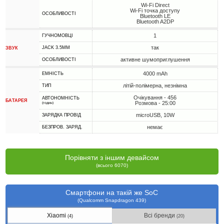
Wi-Fi Direct
Wi-Fi точка доступу
ОСОБЛИВОСТІ
Bluetooth LE
Bluetooth A2DP
1
ГУЧНОМОВЦІ
так
JACK 3.5MM
ЗВУК
активне шумоприглушення
ОСОБЛИВОСТІ
4000 mAh
ЕМНІСТЬ
літій-полімерна, незнімна
ТИП
Очікування - 456
АВТОНОМНІСТЬ
БАТАРЕЯ
Розмова - 25:00
(годин)
microUSB, 10W
ЗАРЯДКА ПРОВІД
немає
БЕЗПРОВ. ЗАРЯД.
Порівняти з іншим девайсом
(всього 6070)
Смартфони на такій же SoC
(Qualcomm Snapdragon 439)
Xiaomi
Всі бренди
(4)
(20)