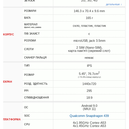
2G, 3G, 4G
ЗВ'ЯЗОК
детальніше ↓
146.3 x 70.4 x 9.6 mm
РОЗМІРИ
165 г
ВАГА
МАТЕРІАЛ
скло, пластик, пластик
фронт, низ, рамка
є
П/В ЗАХИСТ
КОРПУС
microUSB, jack 3.5mm
РОЗ'ЄМИ
2 SIM (Nano-SIM),
СЛОТИ
карта пам'яті (окремий слот)
немає
СКАНЕР ПАЛЬЦЯ
IPS
ТИП
2
5.45", 76.7cm
РОЗМІР
(~74.4% площі корпусу)
ЕКРАН
1440x720
РОЗД. ЗДАТНІСТЬ
295
PPI
18:9
СПІВВІДНОШЕННЯ
Android 9.0
ОС
(MIUI 11)
Qualcomm Snapdragon 439
SOC
ПЛАТФОРМА
4x1.95GHz Cortex-A53
CPU
4x1.45GHz Cortex-A53