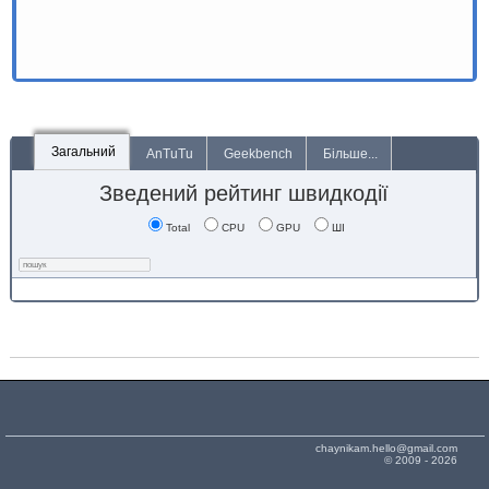
Загальний
AnTuTu
Geekbench
Більше...
Зведений рейтинг швидкодії
Total
CPU
GPU
ШІ
chaynikam.hello@gmail.com
© 2009 - 2026