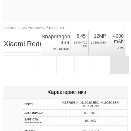
Snapdragon
5.45"
12MP
4000
mAh
439
Xiaomi Redmi 7A
1440x720
1080p@30
pix.
Li-Po
2/3GB RAM
Характеристики
MZB7995IN, M1903C3EG, M1903C3EH,
ВЕРСІЇ
M1903C3EI
07 / 2019
ДАТА ВИХОДУ
ВАРТІСТЬ
86 USD
на момент виходу