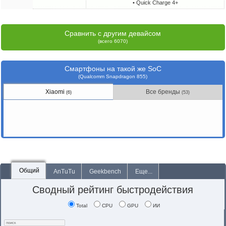
• Quick Charge 4+
Сравнить с другим девайсом
(всего 6070)
Смартфоны на такой же SoC
(Qualcomm Snapdragon 855)
Xiaomi
Все бренды
(6)
(53)
Общий
AnTuTu
Geekbench
Еще...
Сводный рейтинг быстродействия
Total
CPU
GPU
ИИ