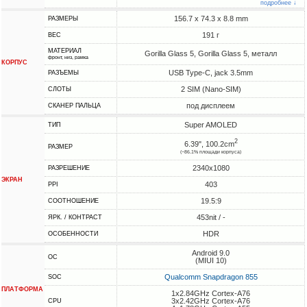
подробнее ↓
156.7 x 74.3 x 8.8 mm
РАЗМЕРЫ
191 г
ВЕС
МАТЕРИАЛ
Gorilla Glass 5, Gorilla Glass 5, металл
фронт, низ, рамка
КОРПУС
USB Type-C, jack 3.5mm
РАЗЪЕМЫ
2 SIM (Nano-SIM)
СЛОТЫ
под дисплеем
СКАНЕР ПАЛЬЦА
Super AMOLED
ТИП
2
6.39", 100.2cm
РАЗМЕР
(~86.1% площади корпуса)
2340x1080
РАЗРЕШЕНИЕ
ЭКРАН
403
PPI
19.5:9
СООТНОШЕНИЕ
453nit / -
ЯРК. / КОНТРАСТ
HDR
ОСОБЕННОСТИ
Android 9.0
ОС
(MIUI 10)
Qualcomm Snapdragon 855
SOC
ПЛАТФОРМА
1x2.84GHz Cortex-A76
3x2.42GHz Cortex-A76
CPU