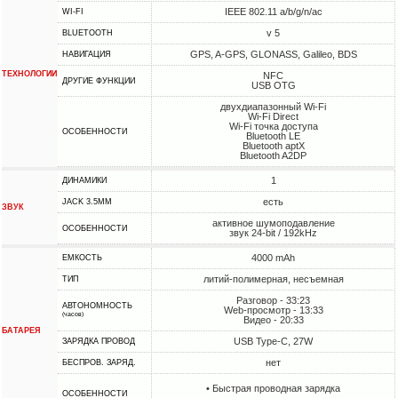
IEEE 802.11 a/b/g/n/ac
WI-FI
v 5
BLUETOOTH
GPS, A-GPS, GLONASS, Galileo, BDS
НАВИГАЦИЯ
ТЕХНОЛОГИИ
NFC
ДРУГИЕ ФУНКЦИИ
USB OTG
двухдиапазонный Wi-Fi
Wi-Fi Direct
Wi-Fi точка доступа
ОСОБЕННОСТИ
Bluetooth LE
Bluetooth aptX
Bluetooth A2DP
1
ДИНАМИКИ
есть
JACK 3.5MM
ЗВУК
активное шумоподавление
ОСОБЕННОСТИ
звук 24-bit / 192kHz
4000 mAh
ЕМКОСТЬ
литий-полимерная, несъемная
ТИП
Разговор - 33:23
АВТОНОМНОСТЬ
Web-просмотр - 13:33
(часов)
Видео - 20:33
БАТАРЕЯ
USB Type-C, 27W
ЗАРЯДКА ПРОВОД
нет
БЕСПРОВ. ЗАРЯД.
• Быстрая проводная зарядка
ОСОБЕННОСТИ