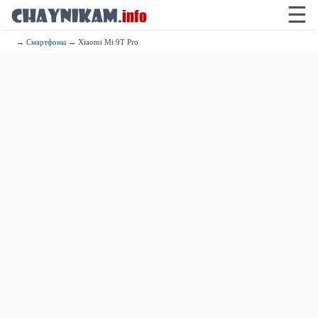
☰
→
Смартфоны
→ Xiaomi Mi 9T Pro