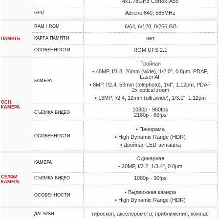
4x1.78GHz Cortex-A55
Adreno 640, 585MHz
GPU
6/64, 6/128, 8/256 GB
RAM / ROM
нет
КАРТА ПАМЯТИ
ПАМЯТЬ
ROM UFS 2.1
ОСОБЕННОСТИ
Тройная
• 48MP, f/1.8, 26mm (wide), 1/2.0", 0.8µm, PDAF,
Laser AF
КАМЕРА
• 8MP, f/2.4, 53mm (telephoto), 1/4", 1.12µm, PDAF,
2x optical zoom
• 13MP, f/2.4, 12mm (ultrawide), 1/3.1", 1.12µm
ОСН.
КАМЕРА
1080p - 960fps
СЪЕМКА ВИДЕО
2160p - 60fps
• Панорама
ОСОБЕННОСТИ
• High Dynamic Range (HDR)
• Двойная LED-вспышка
Одинарная
КАМЕРА
• 20MP, f/2.2, 1/3.4", 0.8µm
СЕЛФИ
1080p - 30fps
СЪЕМКА ВИДЕО
КАМЕРА
• Выдвижная камера
ОСОБЕННОСТИ
• High Dynamic Range (HDR)
гироскоп, акселерометр, приближения, компас
ДАТЧИКИ