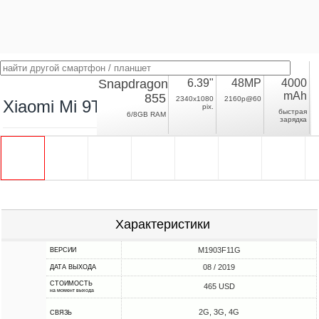
Snapdragon
6.39"
48MP
4000
mAh
855
2340x1080
2160p@60
Xiaomi Mi 9T Pro
pix.
быстрая
6/8GB RAM
зарядка
Характеристики
M1903F11G
ВЕРСИИ
08 / 2019
ДАТА ВЫХОДА
СТОИМОСТЬ
465 USD
на момент выхода
2G, 3G, 4G
СВЯЗЬ