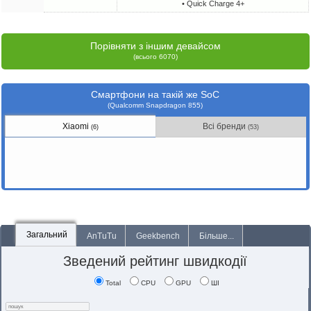
• Quick Charge 4+
Порівняти з іншим девайсом
(всього 6070)
Смартфони на такій же SoC
(Qualcomm Snapdragon 855)
Xiaomi
Всі бренди
(6)
(53)
Загальний
AnTuTu
Geekbench
Більше...
Зведений рейтинг швидкодії
Total
CPU
GPU
ШІ