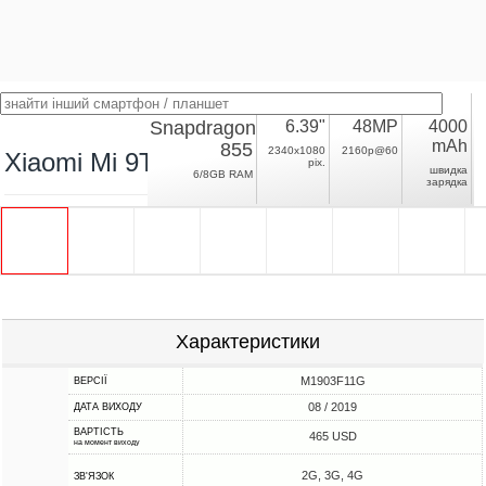
Snapdragon
6.39"
48MP
4000
mAh
855
2340x1080
2160p@60
Xiaomi Mi 9T Pro
pix.
швидка
6/8GB RAM
зарядка
Характеристики
M1903F11G
ВЕРСІЇ
08 / 2019
ДАТА ВИХОДУ
ВАРТІСТЬ
465 USD
на момент виходу
2G, 3G, 4G
ЗВ'ЯЗОК