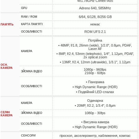
4x1.78GHz Cortex-A55
Adreno 640, 585MHz
GPU
6/64, 6/128, 8/256 GB
RAM / ROM
немає
КАРТА ПАМ'ЯТІ
ПАМ'ЯТЬ
ROM UFS 2.1
ОСОБЛИВОСТІ
Потрійна
• 48MP, f/1.8, 26mm (wide), 1/2.0", 0.8µm, PDAF,
Laser AF
КАМЕРА
• 8MP, f/2.4, 53mm (telephoto), 1/4", 1.12µm, PDAF,
2x optical zoom
• 13MP, f/2.4, 12mm (ultrawide), 1/3.1", 1.12µm
ОСН.
КАМЕРА
1080p - 960fps
ЗЙОМКА ВІДЕО
2160p - 60fps
• Панорама
ОСОБЛИВОСТІ
• High Dynamic Range (HDR)
• Подвійний LED-спалах
Одинарна
КАМЕРА
• 20MP, f/2.2, 1/3.4", 0.8µm
СЕЛФІ
1080p - 30fps
ЗЙОМКА ВІДЕО
КАМЕРА
• Висувна камера
ОСОБЛИВОСТІ
• High Dynamic Range (HDR)
гіроскоп, акселерометр, наближення, компас
СЕНСОРИ