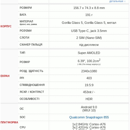
детальніше ↓
156.7 x 74.3 x 8.8 mm
РОЗМІРИ
191 г
ВАГА
МАТЕРІАЛ
Gorilla Glass 5, Gorilla Glass 5, метал
фронт, низ, рамка
КОРПУС
USB Type-C, jack 3.5mm
РОЗ'ЄМИ
2 SIM (Nano-SIM)
СЛОТИ
під дисплеєм
СКАНЕР ПАЛЬЦЯ
Super AMOLED
ТИП
2
6.39", 100.2cm
РОЗМІР
(~86.1% площі корпусу)
2340x1080
РОЗД. ЗДАТНІСТЬ
ЕКРАН
403
PPI
19.5:9
СПІВВІДНОШЕННЯ
453nit / -
ЯСКР. / КОНТРАСТ
HDR
ОСОБЛИВОСТІ
Android 9.0
ОС
(MIUI 10)
Qualcomm Snapdragon 855
SOC
ПЛАТФОРМА
1x2.84GHz Cortex-A76
3x2.42GHz Cortex-A76
CPU