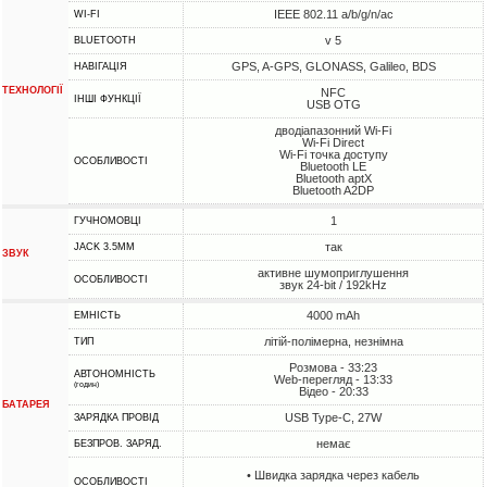
IEEE 802.11 a/b/g/n/ac
WI-FI
v 5
BLUETOOTH
GPS, A-GPS, GLONASS, Galileo, BDS
НАВІГАЦІЯ
ТЕХНОЛОГІЇ
NFC
ІНШІ ФУНКЦІЇ
USB OTG
дводіапазонний Wi-Fi
Wi-Fi Direct
Wi-Fi точка доступу
ОСОБЛИВОСТІ
Bluetooth LE
Bluetooth aptX
Bluetooth A2DP
1
ГУЧНОМОВЦІ
так
JACK 3.5MM
ЗВУК
активне шумоприглушення
ОСОБЛИВОСТІ
звук 24-bit / 192kHz
4000 mAh
ЕМНІСТЬ
літій-полімерна, незнімна
ТИП
Розмова - 33:23
АВТОНОМНІСТЬ
Web-перегляд - 13:33
(годин)
Відео - 20:33
БАТАРЕЯ
USB Type-C, 27W
ЗАРЯДКА ПРОВІД
немає
БЕЗПРОВ. ЗАРЯД.
• Швидка зарядка через кабель
ОСОБЛИВОСТІ