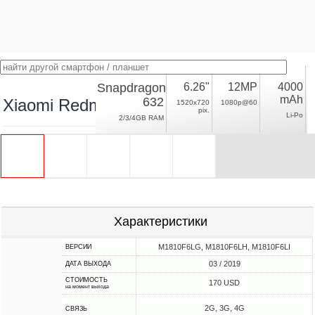
Snapdragon
6.26"
12MP
4000
mAh
632
Xiaomi Redmi 7
1520x720
1080p@60
pix.
Li-Po
2/3/4GB RAM
Характеристики
M1810F6LG, M1810F6LH, M1810F6LI
ВЕРСИИ
03 / 2019
ДАТА ВЫХОДА
СТОИМОСТЬ
170 USD
на момент выхода
2G, 3G, 4G
СВЯЗЬ