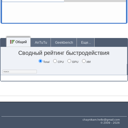
Общий
AnTuTu
Geekbench
Еще...
Сводный рейтинг быстродействия
Total
CPU
GPU
ИИ
chaynikam.hello@gmail.com
© 2009 - 2026