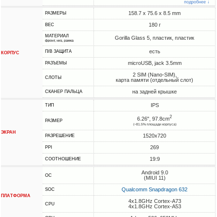
подробнее ↓
158.7 x 75.6 x 8.5 mm
РАЗМЕРЫ
180 г
ВЕС
МАТЕРИАЛ
Gorilla Glass 5, пластик, пластик
фронт, низ, рамка
есть
П/В ЗАЩИТА
КОРПУС
microUSB, jack 3.5mm
РАЗЪЕМЫ
2 SIM (Nano-SIM),
СЛОТЫ
карта памяти (отдельный слот)
на задней крышке
СКАНЕР ПАЛЬЦА
IPS
ТИП
2
6.26", 97.8cm
РАЗМЕР
(~81.5% площади корпуса)
ЭКРАН
1520x720
РАЗРЕШЕНИЕ
269
PPI
19:9
СООТНОШЕНИЕ
Android 9.0
ОС
(MIUI 11)
Qualcomm Snapdragon 632
SOC
ПЛАТФОРМА
4x1.8GHz Cortex-A73
CPU
4x1.8GHz Cortex-A53