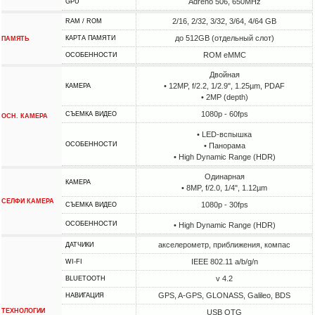
Adreno 506, 650MHz
GPU
2/16, 2/32, 3/32, 3/64, 4/64 GB
RAM / ROM
до 512GB (отдельный слот)
КАРТА ПАМЯТИ
ПАМЯТЬ
ROM eMMC
ОСОБЕННОСТИ
Двойная
• 12MP, f/2.2, 1/2.9", 1.25µm, PDAF
КАМЕРА
• 2MP (depth)
1080p - 60fps
СЪЕМКА ВИДЕО
ОСН. КАМЕРА
• LED-вспышка
ОСОБЕННОСТИ
• Панорама
• High Dynamic Range (HDR)
Одинарная
КАМЕРА
• 8MP, f/2.0, 1/4", 1.12µm
СЕЛФИ КАМЕРА
1080p - 30fps
СЪЕМКА ВИДЕО
ОСОБЕННОСТИ
• High Dynamic Range (HDR)
акселерометр, приближения, компас
ДАТЧИКИ
IEEE 802.11 a/b/g/n
WI-FI
v 4.2
BLUETOOTH
GPS, A-GPS, GLONASS, Galileo, BDS
НАВИГАЦИЯ
ТЕХНОЛОГИИ
USB OTG