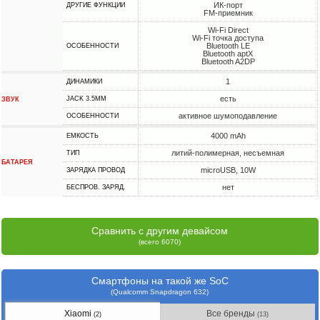
ИК-порт
ДРУГИЕ ФУНКЦИИ
FM-приемник
Wi-Fi Direct
Wi-Fi точка доступа
Bluetooth LE
ОСОБЕННОСТИ
Bluetooth aptX
Bluetooth A2DP
1
ДИНАМИКИ
есть
JACK 3.5MM
ЗВУК
активное шумоподавление
ОСОБЕННОСТИ
4000 mAh
ЕМКОСТЬ
литий-полимерная, несъемная
ТИП
БАТАРЕЯ
microUSB, 10W
ЗАРЯДКА ПРОВОД
нет
БЕСПРОВ. ЗАРЯД.
Сравнить с другим девайсом
(всего 6070)
Смартфоны на такой же SoC
(Qualcomm Snapdragon 632)
Xiaomi
Все бренды
(2)
(13)