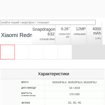
Snapdragon
6.26"
12MP
4000
mAh
632
Xiaomi Redmi 7
1520x720
1080p@60
pix.
Li-Po
2/3/4GB RAM
Характеристики
M1810F6LG, M1810F6LH, M1810F6LI
ВЕРСІЇ
03 / 2019
ДАТА ВИХОДУ
ВАРТІСТЬ
170 USD
на момент виходу
2G, 3G, 4G
ЗВ'ЯЗОК