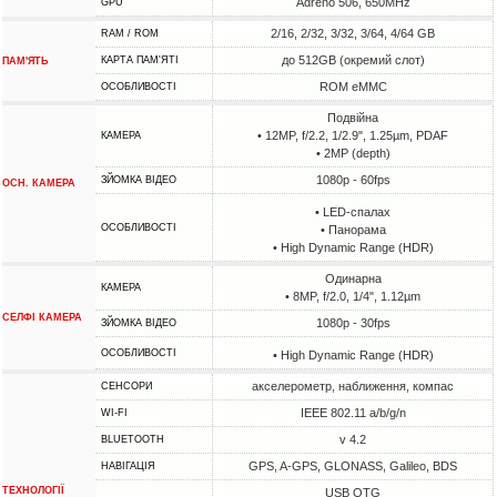
Adreno 506, 650MHz
GPU
2/16, 2/32, 3/32, 3/64, 4/64 GB
RAM / ROM
до 512GB (окремий слот)
КАРТА ПАМ'ЯТІ
ПАМ'ЯТЬ
ROM eMMC
ОСОБЛИВОСТІ
Подвійна
• 12MP, f/2.2, 1/2.9", 1.25µm, PDAF
КАМЕРА
• 2MP (depth)
1080p - 60fps
ЗЙОМКА ВІДЕО
ОСН. КАМЕРА
• LED-спалах
ОСОБЛИВОСТІ
• Панорама
• High Dynamic Range (HDR)
Одинарна
КАМЕРА
• 8MP, f/2.0, 1/4", 1.12µm
СЕЛФІ КАМЕРА
1080p - 30fps
ЗЙОМКА ВІДЕО
ОСОБЛИВОСТІ
• High Dynamic Range (HDR)
акселерометр, наближення, компас
СЕНСОРИ
IEEE 802.11 a/b/g/n
WI-FI
v 4.2
BLUETOOTH
GPS, A-GPS, GLONASS, Galileo, BDS
НАВІГАЦІЯ
ТЕХНОЛОГІЇ
USB OTG