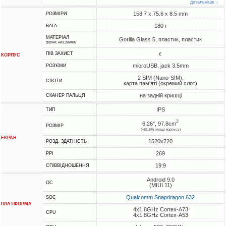
детальніше ↓
158.7 x 75.6 x 8.5 mm
РОЗМІРИ
180 г
ВАГА
МАТЕРІАЛ
Gorilla Glass 5, пластик, пластик
фронт, низ, рамка
є
П/В ЗАХИСТ
КОРПУС
microUSB, jack 3.5mm
РОЗ'ЄМИ
2 SIM (Nano-SIM),
СЛОТИ
карта пам'яті (окремий слот)
на задній кришці
СКАНЕР ПАЛЬЦЯ
IPS
ТИП
2
6.26", 97.8cm
РОЗМІР
(~81.5% площі корпусу)
ЕКРАН
1520x720
РОЗД. ЗДАТНІСТЬ
269
PPI
19:9
СПІВВІДНОШЕННЯ
Android 9.0
ОС
(MIUI 11)
Qualcomm Snapdragon 632
SOC
ПЛАТФОРМА
4x1.8GHz Cortex-A73
CPU
4x1.8GHz Cortex-A53