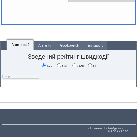
Загальний
AnTuTu
Geekbench
Більше...
Зведений рейтинг швидкодії
Total
CPU
GPU
ШІ
chaynikam.hello@gmail.com
© 2009 - 2026