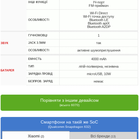
ІЧ-порт
ІНШІ ФУНКЦІЇ
FM-приймач
Wi-Fi Direct
Wi-Fi точка доступу
Bluetooth LE
ОСОБЛИВОСТІ
Bluetooth aptX
Bluetooth A2DP
1
ГУЧНОМОВЦІ
так
JACK 3.5MM
ЗВУК
активне шумоприглушення
ОСОБЛИВОСТІ
4000 mAh
ЕМНІСТЬ
літій-полімерна, незнімна
ТИП
БАТАРЕЯ
microUSB, 10W
ЗАРЯДКА ПРОВІД
немає
БЕЗПРОВ. ЗАРЯД.
Порівняти з іншим девайсом
(всього 6070)
Смартфони на такій же SoC
(Qualcomm Snapdragon 632)
Xiaomi
Всі бренди
(2)
(13)