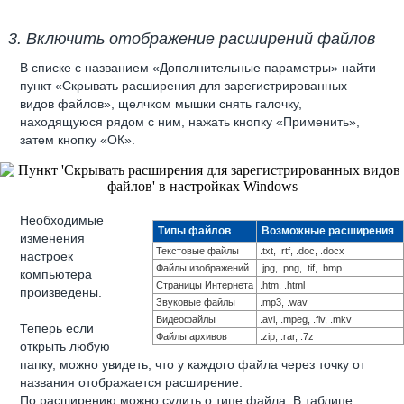
3. Включить отображение расширений файлов
В списке с названием «Дополнительные параметры» найти
пункт «Скрывать расширения для зарегистрированных
видов файлов», щелчком мышки снять галочку,
находящуюся рядом с ним, нажать кнопку «Применить»,
затем кнопку «ОК».
Необходимые
Типы файлов
Возможные расширения
изменения
Текстовые файлы
.txt, .rtf, .doc, .docx
настроек
Файлы изображений
.jpg, .png, .tif, .bmp
компьютера
Страницы Интернета
.htm, .html
произведены.
Звуковые файлы
.mp3, .wav
Видеофайлы
.avi, .mpeg, .flv, .mkv
Теперь если
Файлы архивов
.zip, .rar, .7z
открыть любую
папку, можно увидеть, что у каждого файла через точку от
названия отображается расширение.
По расширению можно судить о типе файла. В таблице