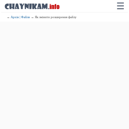
☰
→
Архів | Файли
→ Як змінити розширення файлу