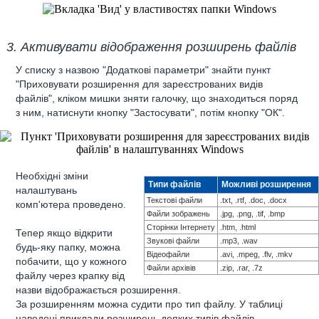
3. Активувати відображення розширень файлів
У списку з назвою "Додаткові параметри" знайти пункт
"Приховувати розширення для зареєстрованих видів
файлів", кліком мишки зняти галочку, що знаходиться поряд
з ним, натиснути кнопку "Застосувати", потім кнопку "ОК".
Необхідні зміни
Типи файлів
Можливі розширення
налаштувань
Текстові файли
.txt, .rtf, .doc, .docx
комп'ютера проведено.
Файли зображень
.jpg, .png, .tif, .bmp
Сторінки Інтернету
.htm, .html
Тепер якщо відкрити
Звукові файли
.mp3, .wav
будь-яку папку, можна
Відеофайли
.avi, .mpeg, .flv, .mkv
побачити, що у кожного
Файли архівів
.zip, .rar, .7z
файлу через крапку від
назви відображається розширення.
За розширенням можна судити про тип файлу. У таблиці
наведені приклади розширень деяких типів файлів.