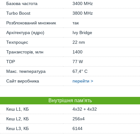
Базова частота
3400 MHz
Turbo Boost
3800 MHz
Розблокований множник
так
Архітектура (ядро)
Ivy Bridge
Техпроцес
22 nm
Транзисторів, млн
1400
TDP
77 W
Макс. температура
67,4° C
Сайт виробника
перейти >
Внутрішня пам'ять
Кеш L1, КБ
4x32 + 4x32
Кеш L2, КБ
256x4
Кеш L3, КБ
6144