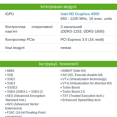
Інтегровані модулі
iGPU
Intel HD Graphics 4000
650 - 1100 MHz, 16 exec. units
Контроллер оперативної
2-канальний
пам'яті
(DDR3-1333, DDR3-1600)
Контроллер PCIe
PCI Express 3.0 (16 ліній)
Інші модулі
немає
Інструкції, технології
• MMX
• EM64T (Intel 64)
• SSE
• NX (XD, Execute disable bit)
• SSE2
• VT-x (Virtualization technology)
• SSE3
• VT-d (Virtualization for directed I/O)
• SSSE3
• Turbo Boost
• SSE4 (SSE4.1 + SSE4.2)
• Turbo Boost 2.0
• AES (Advanced Encryption
• TXT (Trusted Execution tech.)
Standard inst.)
• Enhanced SpeedStep tech.
• AVX (Advanced Vector
Extensions)
• F16C (16-bit Floating-Point
conversion)