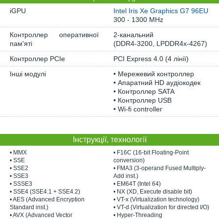
iGPU
Intel Iris Xe Graphics G7 96EU
300 - 1300 MHz
Контроллер оперативної
2-канальний
пам'яті
(DDR4-3200, LPDDR4x-4267)
Контроллер PCIe
PCI Express 4.0 (4 лінії)
Інші модулі
• Мережевий контроллер
• Апаратний HD аудіокодек
• Контроллер SATA
• Контроллер USB
• Wi-fi controller
Інструкції, технології
• MMX
• F16C (16-bit Floating-Point
• SSE
conversion)
• SSE2
• FMA3 (3-operand Fused Multiply-
• SSE3
Add inst.)
• SSSE3
• EM64T (Intel 64)
• SSE4 (SSE4.1 + SSE4.2)
• NX (XD, Execute disable bit)
• AES (Advanced Encryption
• VT-x (Virtualization technology)
Standard inst.)
• VT-d (Virtualization for directed I/O)
• AVX (Advanced Vector
• Hyper-Threading