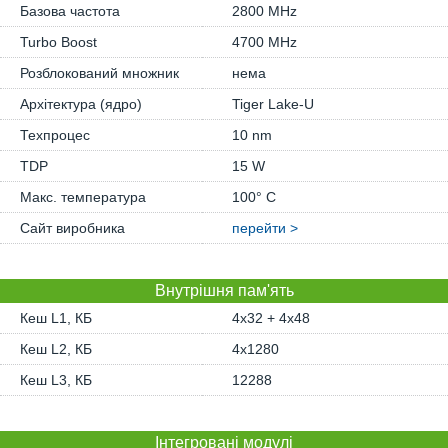
Базова частота
2800 MHz
Turbo Boost
4700 MHz
Розблокований множник
нема
Архітектура (ядро)
Tiger Lake-U
Техпроцес
10 nm
TDP
15 W
Макс. температура
100° C
Сайт виробника
перейти >
Внутрішня пам'ять
Кеш L1, КБ
4x32 + 4x48
Кеш L2, КБ
4x1280
Кеш L3, КБ
12288
Інтегровані модулі