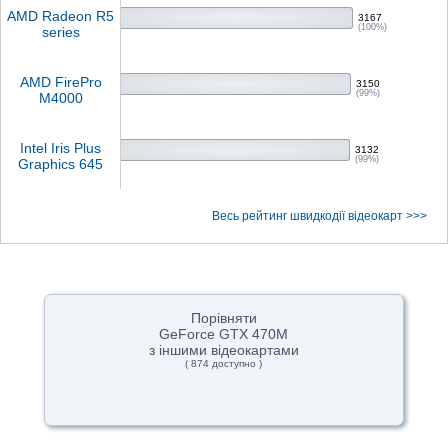
AMD Radeon R5
3167
(100%)
series
AMD FirePro
3150
(99%)
M4000
Intel Iris Plus
3132
(99%)
Graphics 645
Весь рейтинг швидкодії відеокарт >>>
Порівняти
GeForce GTX 470M
з іншими відеокартами
( 874 доступно )