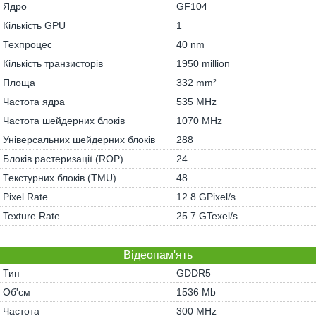
Ядро
GF104
Кількість GPU
1
Техпроцес
40 nm
Кількість транзисторів
1950 million
Площа
332 mm²
Частота ядра
535 MHz
Частота шейдерних блоків
1070 MHz
Універсальних шейдерних блоків
288
Блоків растеризації (ROP)
24
Текстурних блоків (TMU)
48
Pixel Rate
12.8 GPixel/s
Texture Rate
25.7 GTexel/s
Відеопам'ять
Тип
GDDR5
Об'єм
1536 Mb
Частота
300 MHz