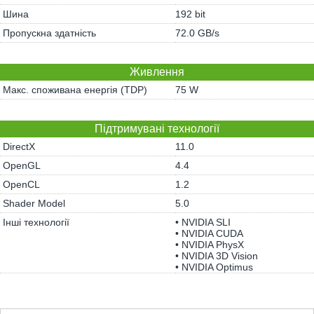
Шина
192 bit
Пропускна здатність
72.0 GB/s
Живлення
Макс. споживана енергія (TDP)
75 W
Підтримувані технології
DirectX
11.0
OpenGL
4.4
OpenCL
1.2
Shader Model
5.0
Інші технології
• NVIDIA SLI
• NVIDIA CUDA
• NVIDIA PhysX
• NVIDIA 3D Vision
• NVIDIA Optimus