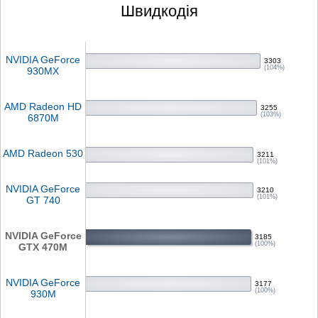
Швидкодія
NVIDIA GeForce
3303
(104%)
930MX
AMD Radeon HD
3255
(103%)
6870M
AMD Radeon 530
3211
(101%)
NVIDIA GeForce
3210
(101%)
GT 740
NVIDIA GeForce
3185
(100%)
GTX 470M
NVIDIA GeForce
3177
(100%)
930M