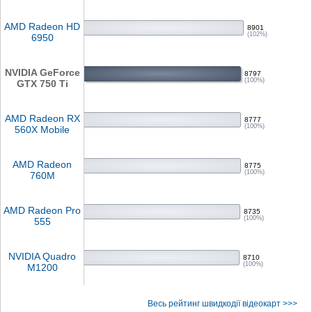
AMD Radeon HD
8901
(102%)
6950
NVIDIA GeForce
8797
(100%)
GTX 750 Ti
AMD Radeon RX
8777
(100%)
560X Mobile
AMD Radeon
8775
(100%)
760M
AMD Radeon Pro
8735
(100%)
555
NVIDIA Quadro
8710
(100%)
M1200
Весь рейтинг швидкодії відеокарт >>>