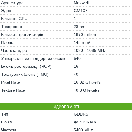
Архітектура
Maxwell
Ядро
GM107
Кількість GPU
1
Техпроцес
28 nm
Кількість транзисторів
1870 million
Площа
148 mm²
Частота ядра
1020 - 1085 MHz
Універсальних шейдерних блоків
640
Блоків растеризації (ROP)
16
Текстурних блоків (TMU)
40
Pixel Rate
16.32 GPixel/s
Texture Rate
40.8 GTexel/s
Відеопам'ять
Тип
GDDR5
Об'єм
до 4096 Mb
Частота
5400 MHz