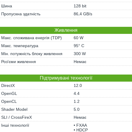
Шина
128 bit
Пропускна здатність
86,4 GB/s
Живлення
Макс. споживана енергія (TDP)
60 W
Макс. температура
95° C
Мін. потужність блоку живлення
300 W
Роз'єми живлення
Немає
Підтримувані технології
DirectX
12.0
OpenGL
4.4
OpenCL
1.2
Shader Model
5.0
SLI / CrossFireX
Немає
Інші технології
• FXAA
• HDCP