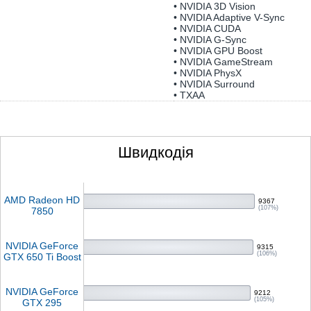
• NVIDIA 3D Vision
• NVIDIA Adaptive V-Sync
• NVIDIA CUDA
• NVIDIA G-Sync
• NVIDIA GPU Boost
• NVIDIA GameStream
• NVIDIA PhysX
• NVIDIA Surround
• TXAA
Швидкодія
AMD Radeon HD
9367
(107%)
7850
NVIDIA GeForce
9315
(106%)
GTX 650 Ti Boost
NVIDIA GeForce
9212
(105%)
GTX 295