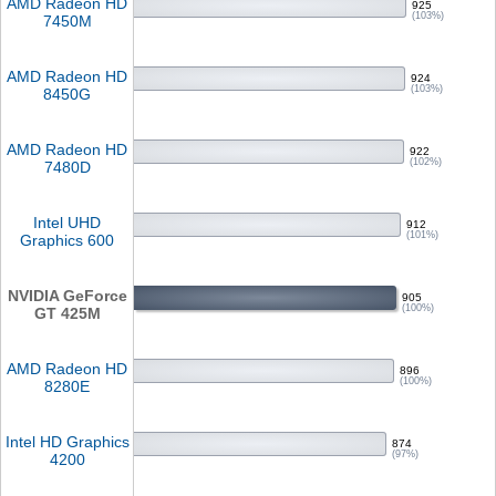
AMD Radeon HD
925
(103%)
7450M
AMD Radeon HD
924
(103%)
8450G
AMD Radeon HD
922
(102%)
7480D
Intel UHD
912
(101%)
Graphics 600
NVIDIA GeForce
905
(100%)
GT 425M
AMD Radeon HD
896
(100%)
8280E
Intel HD Graphics
874
(97%)
4200