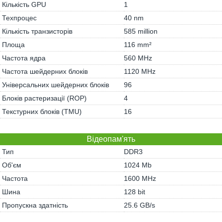
Кількість GPU
1
Техпроцес
40 nm
Кількість транзисторів
585 million
Площа
116 mm²
Частота ядра
560 MHz
Частота шейдерних блоків
1120 MHz
Універсальних шейдерних блоків
96
Блоків растеризації (ROP)
4
Текстурних блоків (TMU)
16
Відеопам'ять
Тип
DDR3
Об'єм
1024 Mb
Частота
1600 MHz
Шина
128 bit
Пропускна здатність
25.6 GB/s