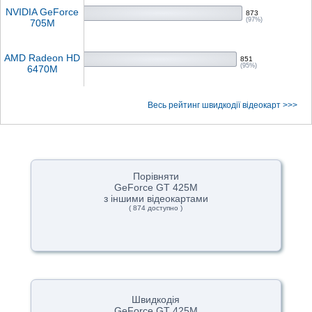
NVIDIA GeForce
873
(97%)
705M
AMD Radeon HD
851
(95%)
6470M
Весь рейтинг швидкодії відеокарт >>>
Порівняти
GeForce GT 425M
з іншими відеокартами
( 874 доступно )
Швидкодія
GeForce GT 425M