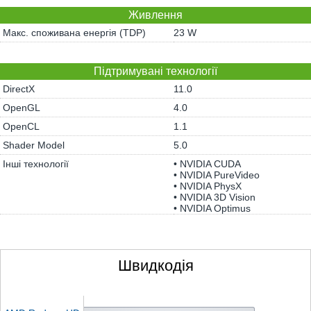
Живлення
Макс. споживана енергія (TDP)
23 W
Підтримувані технології
DirectX
11.0
OpenGL
4.0
OpenCL
1.1
Shader Model
5.0
Інші технології
• NVIDIA CUDA
• NVIDIA PureVideo
• NVIDIA PhysX
• NVIDIA 3D Vision
• NVIDIA Optimus
Швидкодія