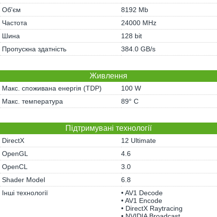
Об'єм
8192 Mb
Частота
24000 MHz
Шина
128 bit
Пропускна здатність
384.0 GB/s
Живлення
Макс. споживана енергія (TDP)
100 W
Макс. температура
89° C
Підтримувані технології
DirectX
12 Ultimate
OpenGL
4.6
OpenCL
3.0
Shader Model
6.8
Інші технології
• AV1 Decode
• AV1 Encode
• DirectX Raytracing
• NVIDIA Broadcast