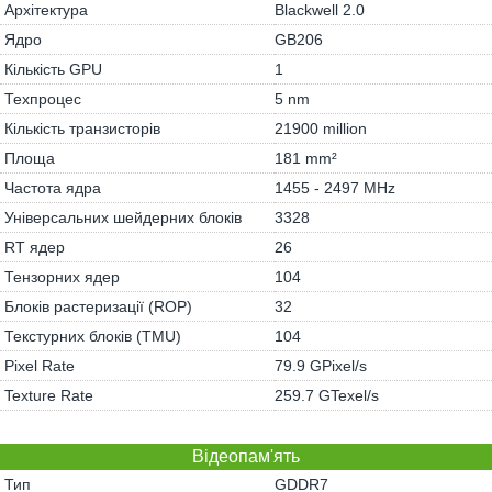
Архітектура
Blackwell 2.0
Ядро
GB206
Кількість GPU
1
Техпроцес
5 nm
Кількість транзисторів
21900 million
Площа
181 mm²
Частота ядра
1455 - 2497 MHz
Універсальних шейдерних блоків
3328
RT ядер
26
Тензорних ядер
104
Блоків растеризації (ROP)
32
Текстурних блоків (TMU)
104
Pixel Rate
79.9 GPixel/s
Texture Rate
259.7 GTexel/s
Відеопам'ять
Тип
GDDR7