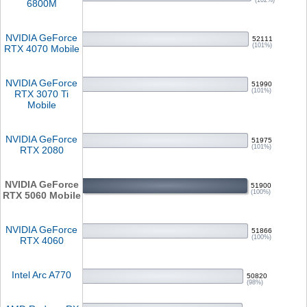
(102%)
6800M
NVIDIA GeForce
52111
(101%)
RTX 4070 Mobile
NVIDIA GeForce
51990
(101%)
RTX 3070 Ti
Mobile
NVIDIA GeForce
51975
(101%)
RTX 2080
NVIDIA GeForce
51900
(100%)
RTX 5060 Mobile
NVIDIA GeForce
51866
(100%)
RTX 4060
Intel Arc A770
50820
(98%)