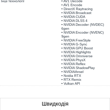
Інші технології
• AV1 Decode
• AV1 Encode
• DirectX Raytracing
• NVIDIA Broadcast
• NVIDIA CUDA
• NVIDIA DLSS 4
• NVIDIA Decoder (NVDEC)
6gen
• NVIDIA Encoder (NVENC)
9gen
• NVIDIA FreeStyle
• NVIDIA G-Sync
• NVIDIA GPU Boost
• NVIDIA Highlights
• NVIDIA Omniverse
• NVIDIA PhysX
• NVIDIA Reflex
• NVIDIA ShadowPlay
• NVIDIAAnsel
• Nvidia RTX
• RTX Remix
• Vulkan API
Швидкодія