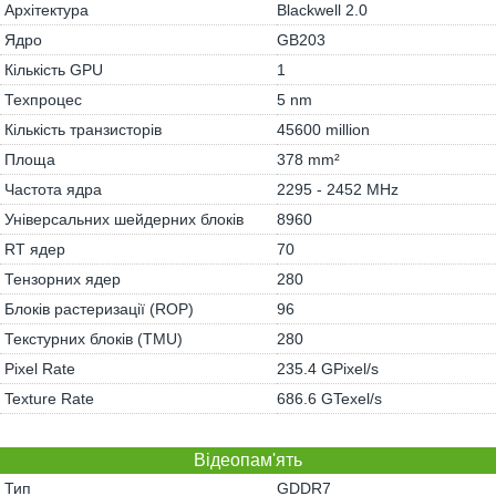
Архітектура
Blackwell 2.0
Ядро
GB203
Кількість GPU
1
Техпроцес
5 nm
Кількість транзисторів
45600 million
Площа
378 mm²
Частота ядра
2295 - 2452 MHz
Універсальних шейдерних блоків
8960
RT ядер
70
Тензорних ядер
280
Блоків растеризації (ROP)
96
Текстурних блоків (TMU)
280
Pixel Rate
235.4 GPixel/s
Texture Rate
686.6 GTexel/s
Відеопам'ять
Тип
GDDR7