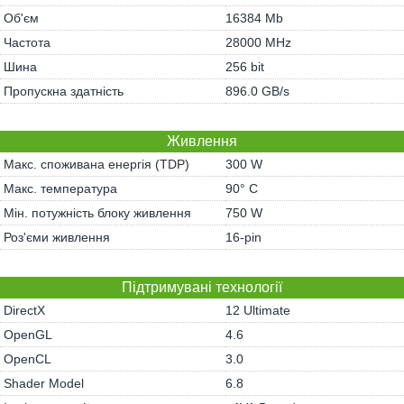
Об'єм
16384 Mb
Частота
28000 MHz
Шина
256 bit
Пропускна здатність
896.0 GB/s
Живлення
Макс. споживана енергія (TDP)
300 W
Макс. температура
90° C
Мін. потужність блоку живлення
750 W
Роз'єми живлення
16-pin
Підтримувані технології
DirectX
12 Ultimate
OpenGL
4.6
OpenCL
3.0
Shader Model
6.8