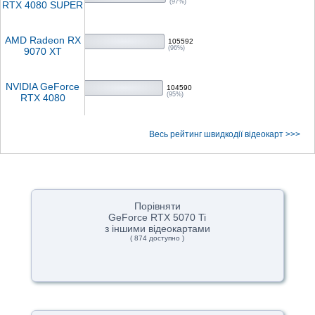
(97%)
RTX 4080 SUPER
AMD Radeon RX
105592
(96%)
9070 XT
NVIDIA GeForce
104590
(95%)
RTX 4080
Весь рейтинг швидкодії відеокарт >>>
Порівняти
GeForce RTX 5070 Ti
з іншими відеокартами
( 874 доступно )