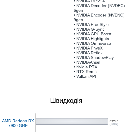
• NVIDIA DLSS 4
• NVIDIA Decoder (NVDEC)
6gen
• NVIDIA Encoder (NVENC)
9gen
• NVIDIA FreeStyle
• NVIDIA G-Sync
• NVIDIA GPU Boost
• NVIDIA Highlights
• NVIDIA Omniverse
• NVIDIA PhysX
• NVIDIA Reflex
• NVIDIA ShadowPlay
• NVIDIAAnsel
• Nvidia RTX
• RTX Remix
• Vulkan API
Швидкодія
AMD Radeon RX
83245
(105%)
7900 GRE