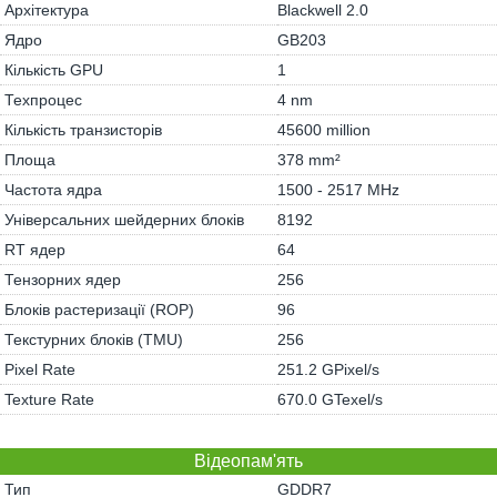
Архітектура
Blackwell 2.0
Ядро
GB203
Кількість GPU
1
Техпроцес
4 nm
Кількість транзисторів
45600 million
Площа
378 mm²
Частота ядра
1500 - 2517 MHz
Універсальних шейдерних блоків
8192
RT ядер
64
Тензорних ядер
256
Блоків растеризації (ROP)
96
Текстурних блоків (TMU)
256
Pixel Rate
251.2 GPixel/s
Texture Rate
670.0 GTexel/s
Відеопам'ять
Тип
GDDR7