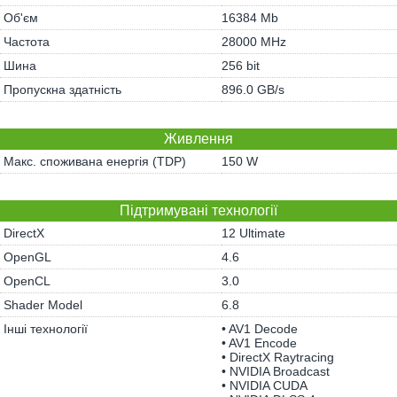
Об'єм
16384 Mb
Частота
28000 MHz
Шина
256 bit
Пропускна здатність
896.0 GB/s
Живлення
Макс. споживана енергія (TDP)
150 W
Підтримувані технології
DirectX
12 Ultimate
OpenGL
4.6
OpenCL
3.0
Shader Model
6.8
Інші технології
• AV1 Decode
• AV1 Encode
• DirectX Raytracing
• NVIDIA Broadcast
• NVIDIA CUDA