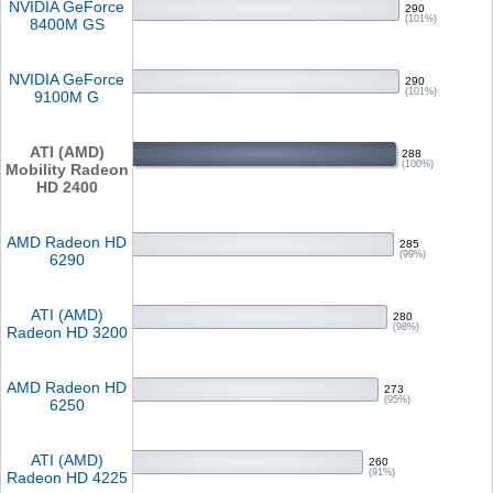
NVIDIA GeForce
290
(101%)
8400M GS
NVIDIA GeForce
290
(101%)
9100M G
ATI (AMD)
288
(100%)
Mobility Radeon
HD 2400
AMD Radeon HD
285
(99%)
6290
ATI (AMD)
280
(98%)
Radeon HD 3200
AMD Radeon HD
273
(95%)
6250
ATI (AMD)
260
(91%)
Radeon HD 4225