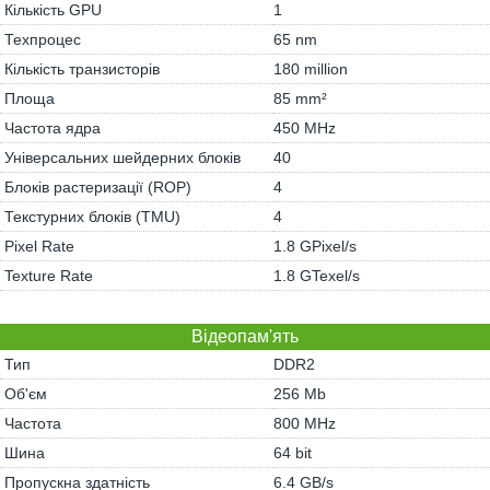
Кількість GPU
1
Техпроцес
65 nm
Кількість транзисторів
180 million
Площа
85 mm²
Частота ядра
450 MHz
Універсальних шейдерних блоків
40
Блоків растеризації (ROP)
4
Текстурних блоків (TMU)
4
Pixel Rate
1.8 GPixel/s
Texture Rate
1.8 GTexel/s
Відеопам'ять
Тип
DDR2
Об'єм
256 Mb
Частота
800 MHz
Шина
64 bit
Пропускна здатність
6.4 GB/s