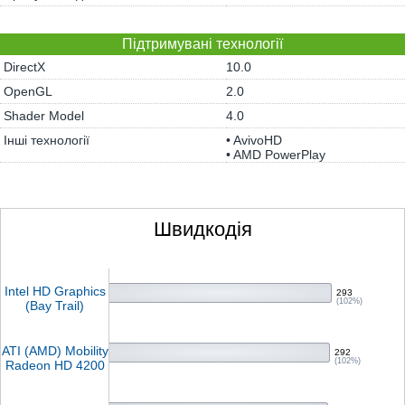
Підтримувані технології
DirectX
10.0
OpenGL
2.0
Shader Model
4.0
Інші технології
• AvivoHD
• AMD PowerPlay
Швидкодія
Intel HD Graphics
293
(102%)
(Bay Trail)
ATI (AMD) Mobility
292
(102%)
Radeon HD 4200