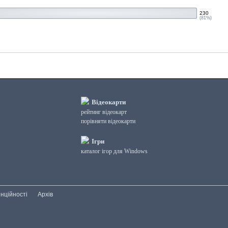
230
(81%)
Відеокарти
рейтинг відеокарт
порівняти відеокарти
Ігри
каталог ігор для Windows
нційності
Архів