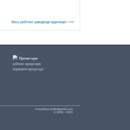
Весь рейтинг швидкодії відеокарт >>>
Процесори
рейтинг процесорів
порівняти процесори
chaynikam.hello@gmail.com
© 2009 - 2026