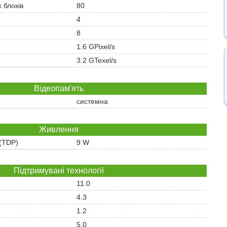
 блоків
80
)
4
8
1.6 GPixel/s
3.2 GTexel/s
Відеопам'ять
системна
Живлення
 (TDP)
9 W
Підтримувані технології
11.0
4.3
1.2
5.0