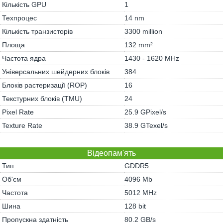
Кількість GPU
1
Техпроцес
14 nm
Кількість транзисторів
3300 million
Площа
132 mm²
Частота ядра
1430 - 1620 MHz
Універсальних шейдерних блоків
384
Блоків растеризації (ROP)
16
Текстурних блоків (TMU)
24
Pixel Rate
25.9 GPixel/s
Texture Rate
38.9 GTexel/s
Відеопам'ять
Тип
GDDR5
Об'єм
4096 Mb
Частота
5012 MHz
Шина
128 bit
Пропускна здатність
80.2 GB/s