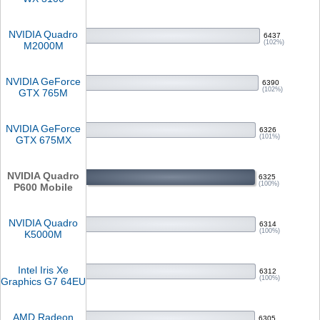
NVIDIA Quadro
6437
(102%)
M2000M
NVIDIA GeForce
6390
(102%)
GTX 765M
NVIDIA GeForce
6326
(101%)
GTX 675MX
NVIDIA Quadro
6325
(100%)
P600 Mobile
NVIDIA Quadro
6314
(100%)
K5000M
Intel Iris Xe
6312
(100%)
Graphics G7 64EU
AMD Radeon
6305