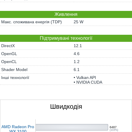
Живлення
Макс. споживана енергія (TDP)
25 W
Підтримувані технології
DirectX
12.1
OpenGL
4.6
OpenCL
1.2
Shader Model
6.1
Інші технології
• Vulkan API
• NVIDIA CUDA
Швидкодія
AMD Radeon Pro
6487
(103%)
WX 3100