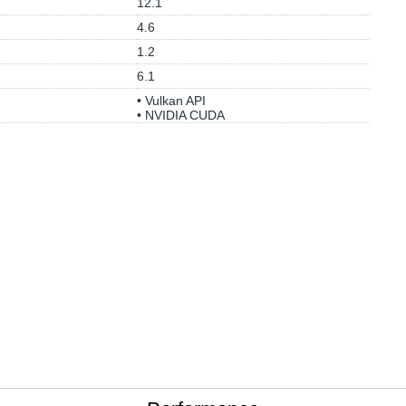
12.1
4.6
1.2
6.1
• Vulkan API
• NVIDIA CUDA