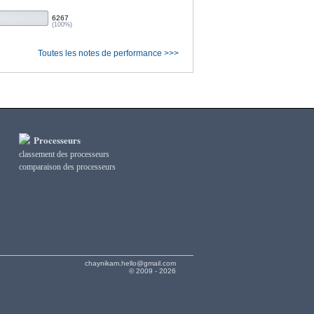
6267
(100%)
Toutes les notes de performance >>>
Processeurs
classement des processeurs
сomparaison des processeurs
chaynikam.hello@gmail.com
© 2009 - 2026