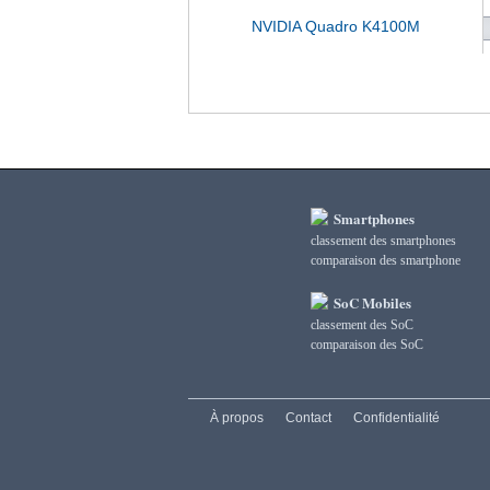
NVIDIA Quadro K4100M
Smartphones
classement des smartphones
сomparaison des smartphone
SoC Mobiles
classement des SoC
сomparaison des SoC
À propos
Contact
Confidentialité