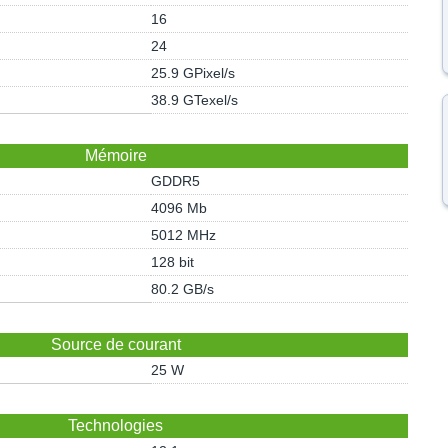
16
24
25.9 GPixel/s
38.9 GTexel/s
Mémoire
GDDR5
4096 Mb
5012 MHz
128 bit
80.2 GB/s
Source de courant
25 W
Technologies