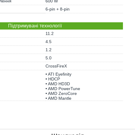
влення
600 W
6-pin + 8-pin
Підтримувані технології
11.2
4.5
1.2
5.0
CrossFireX
• ATI Eyefinity
• HDCP
• AMD HD3D
• AMD PowerTune
• AMD ZeroCore
• AMD Mantle