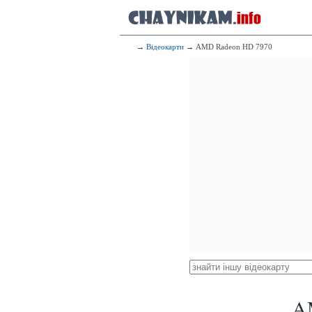
→
Відеокарти
→ AMD Radeon HD 7970
A