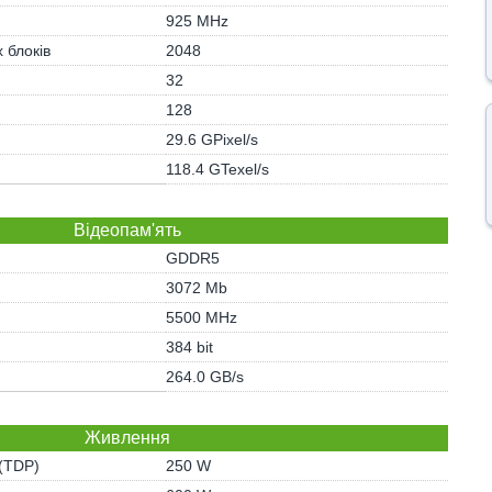
925 MHz
 блоків
2048
)
32
128
29.6 GPixel/s
118.4 GTexel/s
Відеопам'ять
GDDR5
3072 Mb
5500 MHz
384 bit
264.0 GB/s
Живлення
 (TDP)
250 W