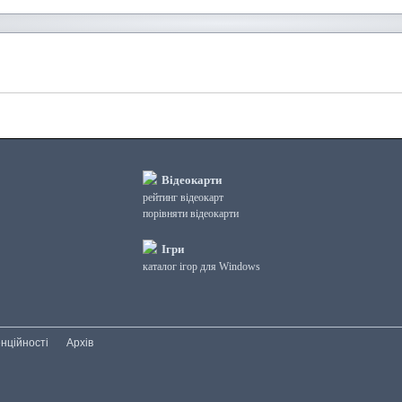
Відеокарти
рейтинг відеокарт
порівняти відеокарти
Ігри
каталог ігор для Windows
нційності
Архів