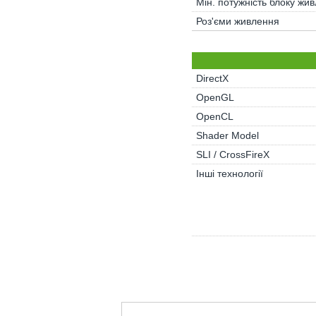
Мін. потужність блоку жи
Роз'єми живлення
DirectX
OpenGL
OpenCL
Shader Model
SLI / CrossFireX
Інші технології