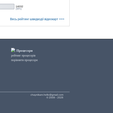
14032
(98%)
Весь рейтинг швидкодії відеокарт >>>
Процесори
рейтинг процесорів
порівняти процесори
chaynikam.hello@gmail.com
© 2009 - 2026