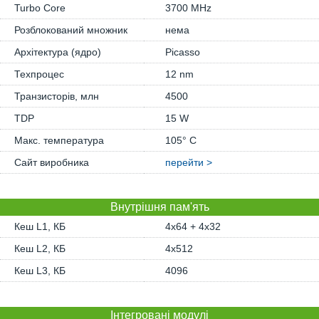
Turbo Core
3700 MHz
Розблокований множник
нема
Архітектура (ядро)
Picasso
Техпроцес
12 nm
Транзисторів, млн
4500
TDP
15 W
Макс. температура
105° C
Сайт виробника
перейти >
Внутрішня пам'ять
Кеш L1, КБ
4x64 + 4x32
Кеш L2, КБ
4x512
Кеш L3, КБ
4096
Інтегровані модулі