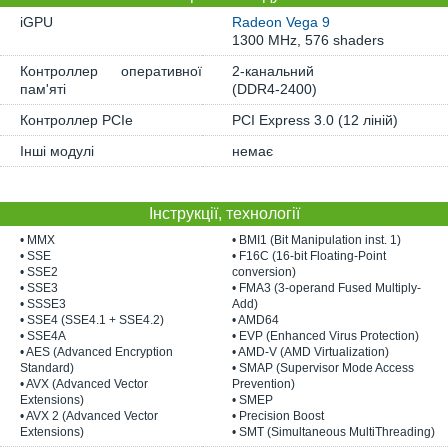
iGPU
Radeon Vega 9
1300 MHz, 576 shaders
Контроллер оперативної
2-канальний
пам'яті
(DDR4-2400)
Контроллер PCIe
PCI Express 3.0 (12 ліній)
Інші модулі
немає
Інструкції, технології
• MMX
• BMI1 (Bit Manipulation inst. 1)
• SSE
• F16C (16-bit Floating-Point
• SSE2
conversion)
• SSE3
• FMA3 (3-operand Fused Multiply-
• SSSE3
Add)
• SSE4 (SSE4.1 + SSE4.2)
• AMD64
• SSE4A
• EVP (Enhanced Virus Protection)
• AES (Advanced Encryption
• AMD-V (AMD Virtualization)
Standard)
• SMAP (Supervisor Mode Access
• AVX (Advanced Vector
Prevention)
Extensions)
• SMEP
• AVX 2 (Advanced Vector
• Precision Boost
Extensions)
• SMT (Simultaneous MultiThreading)