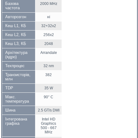
Базова
2000 MHz
частота
Авторозгон
ні
Кеш L1, КБ
32+32x2
Кеш L2, КБ
256x2
Кеш L3, КБ
2048
Архітектура
Arrandale
(ядро)
Техпроцес
32 nm
Транзисторів,
382
млн
TDP
35 W
Макс.
90° C
температура
Шина
2.5 GT/s DMI
Інтегрована
Intel HD
графіка
Graphics
500 - 667
MHz