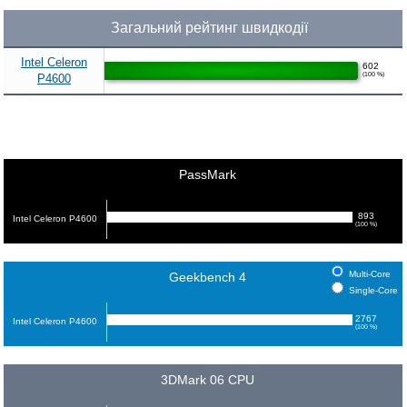
Загальний рейтинг швидкодії
Intel Celeron
602
(100 %)
P4600
PassMark
893
Intel Celeron P4600
(100 %)
Multi-Core
Geekbench 4
Single-Core
2767
Intel Celeron P4600
(100 %)
3DMark 06 CPU