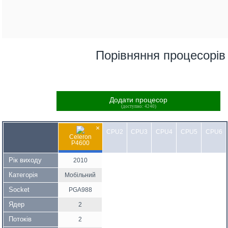
Порівняння процесорів
Додати процесор
(доступно: 4240)
×
CPU2
CPU3
CPU4
CPU5
CPU6
Celeron
P4600
Рік виходу
2010
Категорія
Мобільний
Socket
PGA988
Ядер
2
Потоків
2