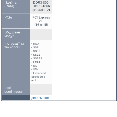
Пам'ять
DDR3-800,
(RAM)
DDR3-1066
(каналів - 2)
PCIe
PCI Express
2.0
(16 ліній)
Вбудовані
модулі
Інструкції та
• MMX
технології
• SSE
• SSE2
• SSE3
• SSSE3
• EM64T
• NX
• VT-x
• Enhanced
SpeedStep
tech.
Інші
особливості
детальніше...