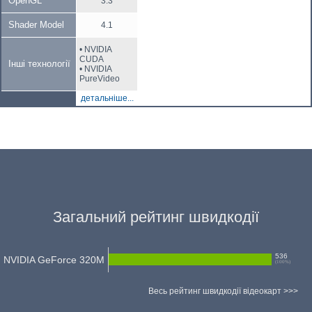
OpenGL
3.3
Shader Model
4.1
• NVIDIA
CUDA
Інші технології
• NVIDIA
PureVideo
детальніше...
Загальний рейтинг швидкодії
536
NVIDIA GeForce 320M
(
100
%)
Весь рейтинг швидкодії відеокарт >>>