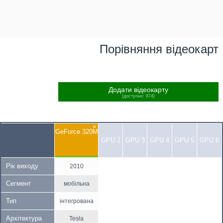
Порівняння відеокарт
Додати відеокарту
(доступно: 874)
×
GeForce 320M
GPU 2
GPU 3
GPU 4
GPU 5
GPU 6
Рік виходу
2010
Сегмент
мобільна
Тип
інтегрована
Архітектура
Tesla