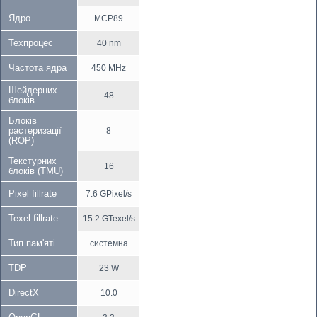
Ядро
MCP89
Техпроцес
40 nm
Частота ядра
450 MHz
Шейдерних
48
блоків
Блоків
растеризації
8
(ROP)
Текстурних
16
блоків (TMU)
Pixel fillrate
7.6 GPixel/s
Texel fillrate
15.2 GTexel/s
Тип пам'яті
системна
TDP
23 W
DirectX
10.0