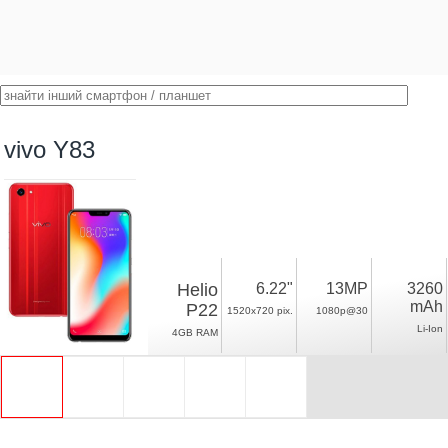
vivo Y83
Helio
6.22"
13MP
3260
mAh
P22
1520x720 pix.
1080p@30
Li-Ion
4GB RAM