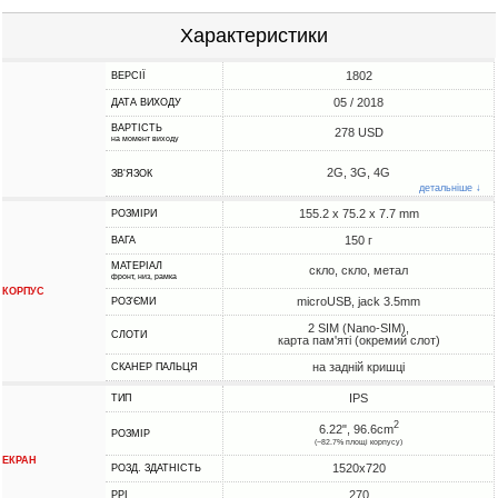
Характеристики
1802
ВЕРСІЇ
05 / 2018
ДАТА ВИХОДУ
ВАРТІСТЬ
278 USD
на момент виходу
2G, 3G, 4G
ЗВ'ЯЗОК
детальніше ↓
155.2 x 75.2 x 7.7 mm
РОЗМІРИ
150 г
ВАГА
МАТЕРІАЛ
скло, скло, метал
фронт, низ, рамка
КОРПУС
microUSB, jack 3.5mm
РОЗ'ЄМИ
2 SIM (Nano-SIM),
СЛОТИ
карта пам'яті (окремий слот)
на задній кришці
СКАНЕР ПАЛЬЦЯ
IPS
ТИП
2
6.22", 96.6cm
РОЗМІР
(~82.7% площі корпусу)
ЕКРАН
1520x720
РОЗД. ЗДАТНІСТЬ
270
PPI