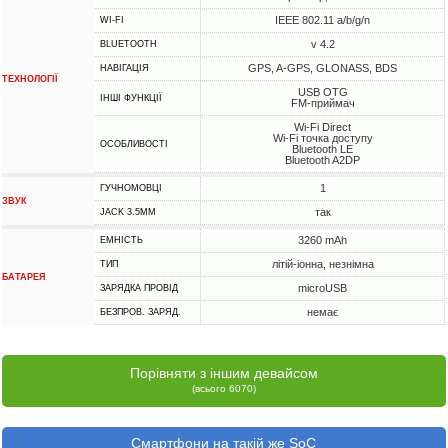
IEEE 802.11 a/b/g/n
WI-FI
v 4.2
BLUETOOTH
GPS, A-GPS, GLONASS, BDS
НАВІГАЦІЯ
ТЕХНОЛОГІЇ
USB OTG
ІНШІ ФУНКЦІЇ
FM-приймач
Wi-Fi Direct
Wi-Fi точка доступу
ОСОБЛИВОСТІ
Bluetooth LE
Bluetooth A2DP
1
ГУЧНОМОВЦІ
ЗВУК
так
JACK 3.5MM
3260 mAh
ЕМНІСТЬ
літій-іонна, незнімна
ТИП
БАТАРЕЯ
microUSB
ЗАРЯДКА ПРОВІД
немає
БЕЗПРОВ. ЗАРЯД.
Порівняти з іншим девайсом
(всього 6070)
Смартфони на такій же SoC