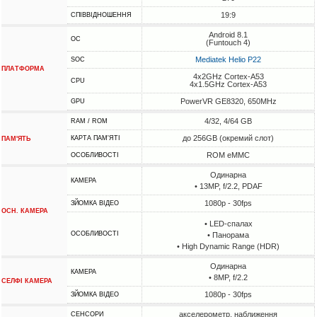
19:9
СПІВВІДНОШЕННЯ
Android 8.1
ОС
(Funtouch 4)
Mediatek Helio P22
SOC
ПЛАТФОРМА
4x2GHz Cortex-A53
CPU
4x1.5GHz Cortex-A53
PowerVR GE8320, 650MHz
GPU
4/32, 4/64 GB
RAM / ROM
до 256GB (окремий слот)
КАРТА ПАМ'ЯТІ
ПАМ'ЯТЬ
ROM eMMC
ОСОБЛИВОСТІ
Одинарна
КАМЕРА
• 13MP, f/2.2, PDAF
1080p - 30fps
ЗЙОМКА ВІДЕО
ОСН. КАМЕРА
• LED-спалах
ОСОБЛИВОСТІ
• Панорама
• High Dynamic Range (HDR)
Одинарна
КАМЕРА
• 8MP, f/2.2
СЕЛФІ КАМЕРА
1080p - 30fps
ЗЙОМКА ВІДЕО
акселерометр, наближення
СЕНСОРИ