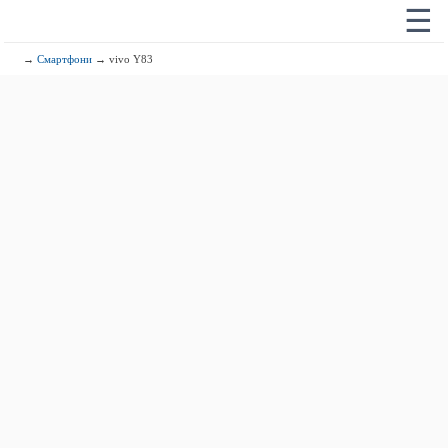
☰
→
Смартфони
→ vivo Y83