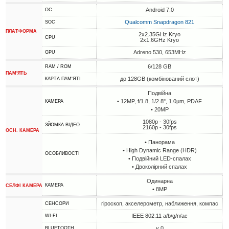
Android 7.0
ОС
Qualcomm Snapdragon 821
SOC
ПЛАТФОРМА
2x2.35GHz Kryo
CPU
2x1.6GHz Kryo
Adreno 530, 653MHz
GPU
6/128 GB
RAM / ROM
ПАМ'ЯТЬ
до 128GB (комбінований слот)
КАРТА ПАМ'ЯТІ
Подвійна
• 12MP, f/1.8, 1/2.8", 1.0µm, PDAF
КАМЕРА
• 20MP
1080p - 30fps
ЗЙОМКА ВІДЕО
2160p - 30fps
ОСН. КАМЕРА
• Панорама
• High Dynamic Range (HDR)
ОСОБЛИВОСТІ
• Подвійний LED-спалах
• Двоколірний спалах
Одинарна
КАМЕРА
СЕЛФІ КАМЕРА
• 8MP
гіроскоп, акселерометр, наближення, компас
СЕНСОРИ
IEEE 802.11 a/b/g/n/ac
WI-FI
v 0
BLUETOOTH