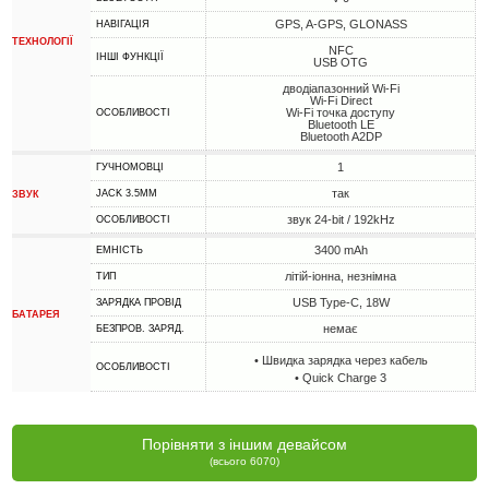
GPS, A-GPS, GLONASS
НАВІГАЦІЯ
ТЕХНОЛОГІЇ
NFC
ІНШІ ФУНКЦІЇ
USB OTG
дводіапазонний Wi-Fi
Wi-Fi Direct
Wi-Fi точка доступу
ОСОБЛИВОСТІ
Bluetooth LE
Bluetooth A2DP
1
ГУЧНОМОВЦІ
так
JACK 3.5MM
ЗВУК
звук 24-bit / 192kHz
ОСОБЛИВОСТІ
3400 mAh
ЕМНІСТЬ
літій-іонна, незнімна
ТИП
USB Type-C, 18W
ЗАРЯДКА ПРОВІД
БАТАРЕЯ
немає
БЕЗПРОВ. ЗАРЯД.
• Швидка зарядка через кабель
ОСОБЛИВОСТІ
• Quick Charge 3
Порівняти з іншим девайсом
(всього 6070)