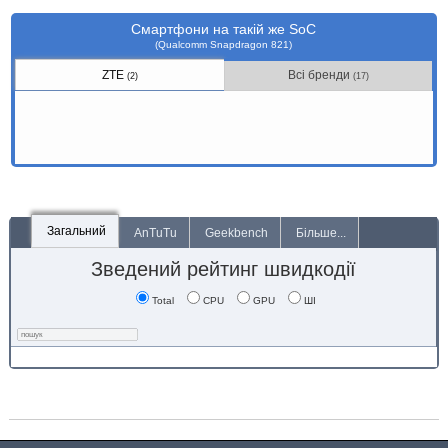
Смартфони на такій же SoC
(Qualcomm Snapdragon 821)
ZTE
Всі бренди
(2)
(17)
Загальний
AnTuTu
Geekbench
Більше...
Зведений рейтинг швидкодії
Total
CPU
GPU
ШІ