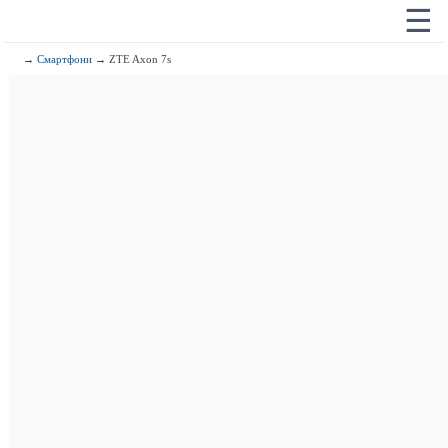
☰
→
Смартфони
→ ZTE Axon 7s