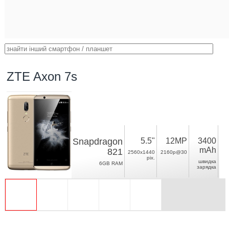
ZTE Axon 7s
Snapdragon
5.5"
12MP
3400
mAh
821
2560x1440
2160p@30
pix.
швидка
6GB RAM
зарядка