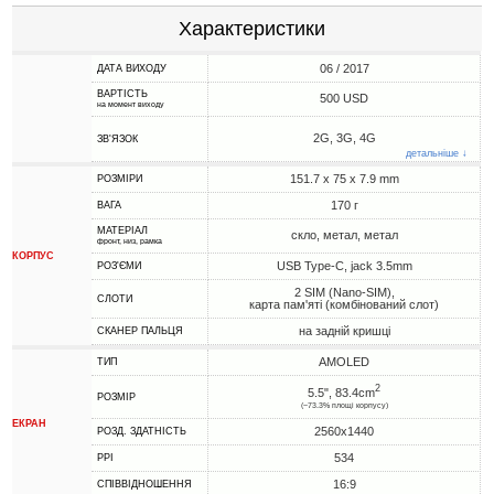
Характеристики
06 / 2017
ДАТА ВИХОДУ
ВАРТІСТЬ
500 USD
на момент виходу
2G, 3G, 4G
ЗВ'ЯЗОК
детальніше ↓
151.7 x 75 x 7.9 mm
РОЗМІРИ
170 г
ВАГА
МАТЕРІАЛ
скло, метал, метал
фронт, низ, рамка
КОРПУС
USB Type-C, jack 3.5mm
РОЗ'ЄМИ
2 SIM (Nano-SIM),
СЛОТИ
карта пам'яті (комбінований слот)
на задній кришці
СКАНЕР ПАЛЬЦЯ
AMOLED
ТИП
2
5.5", 83.4cm
РОЗМІР
(~73.3% площі корпусу)
ЕКРАН
2560x1440
РОЗД. ЗДАТНІСТЬ
534
PPI
16:9
СПІВВІДНОШЕННЯ