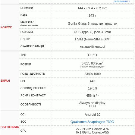
детальніше ↓
144 x 69.4 x 8.2 mm
РОЗМІРИ
143 г
ВАГА
МАТЕРІАЛ
Gorilla Glass 3, пластик, пластик
фронт, низ, рамка
КОРПУС
USB Type-C, jack 3.5mm
РОЗ'ЄМИ
1 SIM (Nano-SIM,e-SIM)
СЛОТИ
на задній кришці
СКАНЕР ПАЛЬЦЯ
OLED
ТИП
2
5.81", 83.2cm
РОЗМІР
(~83.3% площі корпусу)
2340x1080
РОЗД. ЗДАТНІСТЬ
ЕКРАН
443
PPI
19.5:9
СПІВВІДНОШЕННЯ
456nit / -
ЯСКР. / КОНТРАСТ
Always on display
ОСОБЛИВОСТІ
HDR
Android 10
ОС
Qualcomm Snapdragon 730G
SOC
ПЛАТФОРМА
2x2.2GHz Cortex-A76
CPU
6x1.8GHz Cortex-A55