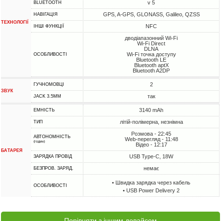
v 5
BLUETOOTH
GPS, A-GPS, GLONASS, Galileo, QZSS
НАВІГАЦІЯ
ТЕХНОЛОГІЇ
NFC
ІНШІ ФУНКЦІЇ
дводіапазонний Wi-Fi
Wi-Fi Direct
DLNA
Wi-Fi точка доступу
ОСОБЛИВОСТІ
Bluetooth LE
Bluetooth aptX
Bluetooth A2DP
2
ГУЧНОМОВЦІ
ЗВУК
так
JACK 3.5MM
3140 mAh
ЕМНІСТЬ
літій-полімерна, незнімна
ТИП
Розмова - 22:45
АВТОНОМНІСТЬ
Web-перегляд - 11:48
(годин)
Відео - 12:17
БАТАРЕЯ
USB Type-C, 18W
ЗАРЯДКА ПРОВІД
немає
БЕЗПРОВ. ЗАРЯД.
• Швидка зарядка через кабель
ОСОБЛИВОСТІ
• USB Power Delivery 2
Порівняти з іншим девайсом