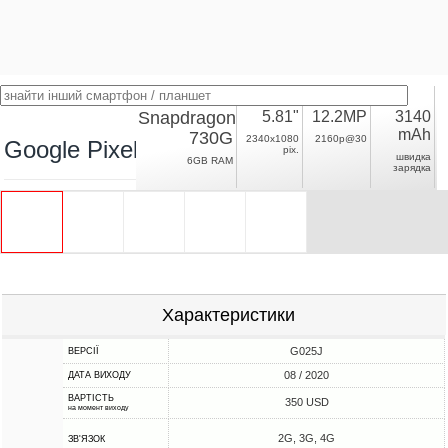
Snapdragon
5.81"
12.2MP
3140
mAh
730G
2340x1080
2160p@30
Google Pixel 4a
pix.
швидка
6GB RAM
зарядка
Характеристики
G025J
ВЕРСІЇ
08 / 2020
ДАТА ВИХОДУ
ВАРТІСТЬ
350 USD
на момент виходу
2G, 3G, 4G
ЗВ'ЯЗОК