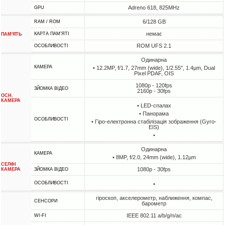
Adreno 618, 825MHz
GPU
6/128 GB
RAM / ROM
немає
КАРТА ПАМ'ЯТІ
ПАМ'ЯТЬ
ROM UFS 2.1
ОСОБЛИВОСТІ
Одинарна
КАМЕРА
• 12.2MP, f/1.7, 27mm (wide), 1/2.55", 1.4µm, Dual
Pixel PDAF, OIS
1080p - 120fps
ЗЙОМКА ВІДЕО
2160p - 30fps
ОСН.
КАМЕРА
• LED-спалах
• Панорама
ОСОБЛИВОСТІ
• Гіро-електронна стабілізація зображення (Gyro-
EIS)
•
Одинарна
КАМЕРА
• 8MP, f/2.0, 24mm (wide), 1.12µm
СЕЛФІ
1080p - 30fps
КАМЕРА
ЗЙОМКА ВІДЕО
ОСОБЛИВОСТІ
•
гіроскоп, акселерометр, наближення, компас,
СЕНСОРИ
барометр
IEEE 802.11 a/b/g/n/ac
WI-FI