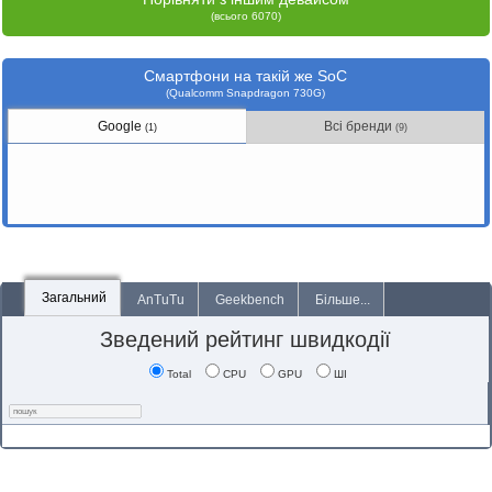
(всього 6070)
Смартфони на такій же SoC
(Qualcomm Snapdragon 730G)
Google
Всі бренди
(1)
(9)
Загальний
AnTuTu
Geekbench
Більше...
Зведений рейтинг швидкодії
Total
CPU
GPU
ШІ