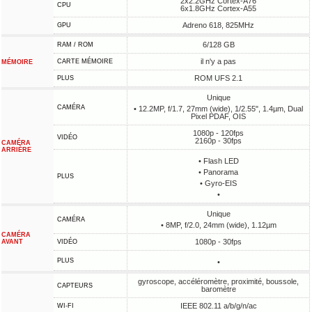
2x2.2GHz Cortex-A76
CPU
6x1.8GHz Cortex-A55
Adreno 618, 825MHz
GPU
6/128 GB
RAM / ROM
il n'y a pas
CARTE MÉMOIRE
MÉMOIRE
ROM UFS 2.1
PLUS
Unique
CAMÉRA
• 12.2MP, f/1.7, 27mm (wide), 1/2.55", 1.4µm, Dual
Pixel PDAF, OIS
1080p - 120fps
VIDÉO
2160p - 30fps
CAMÉRA
ARRIÈRE
• Flash LED
• Panorama
PLUS
• Gyro-EIS
•
Unique
CAMÉRA
• 8MP, f/2.0, 24mm (wide), 1.12µm
CAMÉRA
1080p - 30fps
AVANT
VIDÉO
PLUS
•
gyroscope, accéléromètre, proximité, boussole,
CAPTEURS
baromètre
IEEE 802.11 a/b/g/n/ac
WI-FI