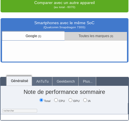
Comparer avec un autre appareil
(au total - 6070)
Smartphones avec le même SoC
(Qualcomm Snapdragon 730G)
Google
Toutes les marques
(1)
(9)
Généralisé
AnTuTu
Geekbench
Plus...
Note de performance sommaire
Total
CPU
GPU
IA