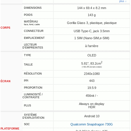
plus ↓
144 x 69.4 x 8.2 mm
DIMENSIONS
143 g
POIDS
MATÉRIAU
Gorilla Glass 3, plastique, plastique
face, fond, cadre
CORPS
USB Type-C, jack 3.5mm
CONNECTEUR
1 SIM (Nano-SIM,e-SIM)
EMPLACEMENT
LECTEUR
à l'arrière
D'EMPREINTES
OLED
TYPE
2
5.81", 83.2cm
TAILLE
(~83.3% écran-corps)
2340x1080
RÉSOLUTION
443
PPI
ÉCRAN
19.5:9
PROPORTION
LUMINOSITÉ /
456nit / -
CONTRASTE
Always on display
PLUS
HDR
SYSTÈME
Android 10
D'EXPLOITATION
Qualcomm Snapdragon 730G
SOC
PLATEFORME