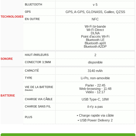
v 5
BLUETOOTH
GPS, A-GPS, GLONASS, Galileo, QZSS
GPS
TECHNOLOGIES
NFC
EN OUTRE
Wi-Fi bi-bande
Wi-Fi Direct
DLNA
Point d'accès Wi-Fi
Bluetooth LE
Bluetooth aptX
Bluetooth A2DP
2
HAUT-PARLEURS
SONORE
disponible
CONECTOR 3,5MM
3140 mAh
CAPACITÉ
Li-Po, non-amovible
TYPE
Parler - 22:45
VIE DE LA BATTERIE
Web-browsing - 11:48
(heures)
Vidéo - 12:17
BATTERIE
USB Type-C, 18W
CHARGE VIA CÂBLE
il n'y a pas
CHARGE SANS FIL
• Charge rapide via câble
PLUS
• USB Power Delivery 2