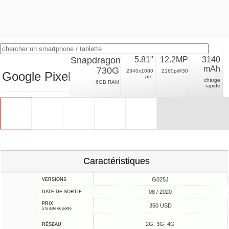
Snapdragon
5.81"
12.2MP
3140
mAh
730G
2340x1080
2160p@30
Google Pixel 4a
pix.
charge
6GB RAM
rapide
Caractéristiques
G025J
VERSIONS
08 / 2020
DATE DE SORTIE
PRIX
350 USD
à la date de sortie
2G, 3G, 4G
RÉSEAU